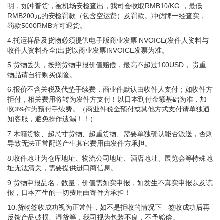
明，如冲普货，被机场安检查出，我司会收取RMB10/KG ，最低
RMB200元的安检罚款（包含空运费）及罚款。冲仿牌一经查实，
罚款5000RMB方可退货。
4.托运样品及货物必须提供电子版商业发票INVOICE(发件人资料与
收件人资料齐全)出货以商业发票INVOICE发票为准。
5.货物丢失，按照货物申报价值赔偿，最高不超过100USD， 贵重
物品请自行购买保险。
6.报价不含关税及代垫手续费，商业件默认由收件人支付；如收件方
拒付，相关费用将转为发件方支付！以日本到付金额基础为准，加
收3%作为预付手续费。（商业件税金预付或其他方式支付请单独通
知客服，避免操作遗漏！！）
7.木箱货物、超尺寸货物、超重货物、需要单独确认能否派送，否则
导致无法正常配送产生其它费用由发件方承担。
8.收件地址为仓库地址、物流公司地址、酒店地址、展览会等特殊地
址无法清关，需要提供进口商信息。
9.货物申报品名，数量，价值需如实申报，如发生不真实申报以及谎
报，日本产生的一切费用由寄件方承担！
10.货物签收成功视为正常件，如不是拒收的情况下，签收成功后再
反馈产品破损、湿货等，我司视为包装不良，不予赔偿。