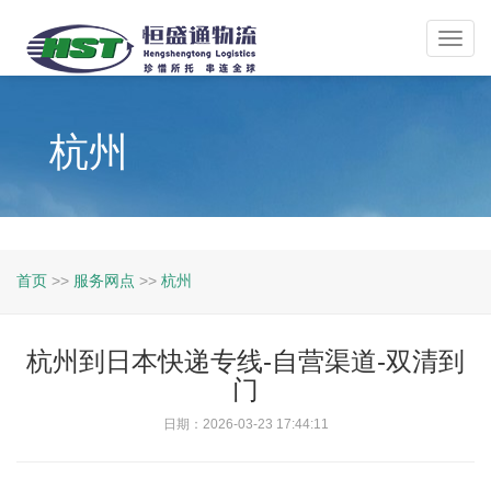
Toggl
navig
杭州
首页
>>
服务网点
>>
杭州
杭州到日本快递专线-自营渠道-双清到
门
日期：2026-03-23 17:44:11