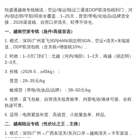
恒盛通越南专线物流：空运/海运/陆运三通道DDP双清包税到门，河
内/胡志明/平阳/同奈全覆盖，1–25天，普货/带电/化妆品/品牌货全
接，2026渠道稳、自营口岸清关、旺季不排仓。
一、越南空派专线（急件/高值首选）
1. 模式：深圳/广州直飞河内HAN/胡志明SGN，空运+清关+末端派
送，DDP双清包税（含关税+增值税10%）。
2. 时效：1–3天门到门；北越（河内/海防）1–2天，南越（胡志明）
2–3天。
3. 价格（2026.5，≥45kg）：
普货：28–35元/kg
敏感货（带电/化妆品/品牌）：38–50元/kg
4. 优势：直飞包板、自营清关低查验率、内置电池/液体可接、全程
轨迹可查。
5. 适用：电商紧急补货、高值货、小批量急单、样品。
二、越南陆运专线（性价比之王，主推）
1. 模式：深圳/广州→广西友谊关/东兴口岸→越南清关→卡车派送，