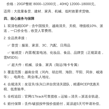
价格：20GP整柜 8000–12000元，40HQ 12000–18000元。
适用：大批量备货、建材、家具、机械、低时效要求货物。
四、核心服务与保障
1. 双清包税DDP：含中国报关、越南清关、关税、增值税10%、派
送，一口价全包，收货人零费用。
2. 全品类承接：
✅ 普货：服装、家居、3C、汽配、日用品
✅ 敏感货：内置/配套电池、化妆品、食品、品牌货（正规渠道，
需MSDS）
✅ 超大件：机械、设备、家具（陆运/海卡专属）
3. 覆盖范围：越南全境（河内、胡志明、海防、平阳、同奈、岘港
等）、电商仓、商业/私人地址。
4. 合规清关：友谊关/东兴口岸自营清关团队，精通RCEP优惠关
税、低查验率。
5. 全程追踪：官网/17track可查揽收→运输→清关→派送全轨迹。
6. 赔付保障：丢件/破损按申报价值赔付，延误超5天可申请补偿。