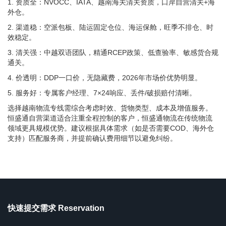
1. 资质全：NVOCC、IATA、越南海关清关资质，口岸自营清关+海
外仓。
2. 渠道稳：空派包板、陆运固定仓位、海运保舱，旺季不排仓、时
效稳定。
3. 清关强：中越双语团队，精通RCEP政策、低查验率、敏感货合规
通关。
4. 价透明：DDP一口价，无隐藏费，2026年市场价优势明显。
5. 服务好：专属客户经理、7×24响应、丢件/破损赔付清晰。
选择越南物流专线需综合考虑时效、货物类型、成本及增值服务。
恒盛通自营渠道适合注重全程控制的客户，恒盛通物流在传统物流
领域更具规模优势。建议根据具体需求（如是否需要COD、海外仓
支持）匹配服务商，并提前确认费用细节以避免纠纷。
快速提交需求 Reservation