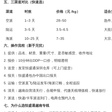
五、三渠道对比（快速选）
渠道
时效
价格（元 /kg）
适合
空派
1–3 天
28–50
急件
陆运
3–5 天
3.5–6.5
大批
海派
10–25 天
7–35
大宗
六、操作流程（新手无忧）
1. 提供：品名、材质、重量/尺寸、是否敏感货、收件地址
2. 报价：10分钟出DDP一口价，明细透明
3. 送货：发至恒盛通深圳仓库（可上门提货）
4. 报关：恒盛通包办中国出口报关
5. 运输：空派直飞/陆运发车/海派订舱，全程追踪
6. 清关：越南自营清关行，合规申报、代缴关税增值税，快速放行
7. 派送：快递/卡车派送到门，电商仓预约入仓
七、为什么选恒盛通越南专线