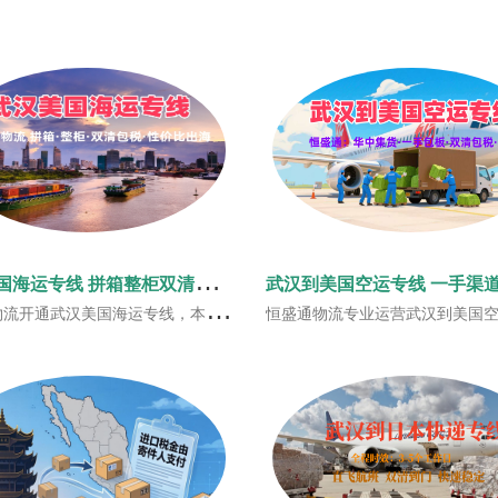
武
汉美国海运专线 拼箱整柜双清包税中部出海优选
揽货中转便捷，航线固定仓位充足，覆盖美西美中美东全境。一站式双清包税门到门服务，运价实惠时效稳定，满足华中地区工厂货品、跨境电商出海货运需求。
恒盛通物流专业运营武汉到美国空运专线，武汉及周边可上门揽货，自营固定航班仓位，美西美中美东全线覆盖，支持普货、带电等合规货物运输，一站式双清包税门到门，时效快安全性高，助力湖北跨