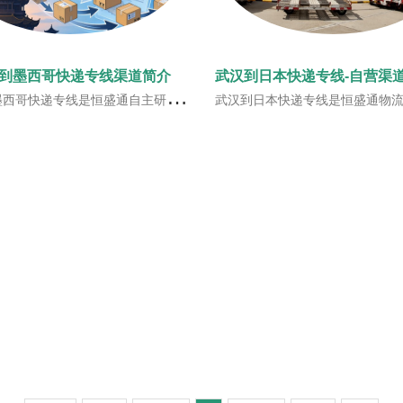
到墨西哥快递专线渠道简介
一条直飞墨西哥的专线快递渠道。客户线上下单，我司上门揽收，并操作出库，经香港直飞墨西哥，当地清关完成后，交给当地知名快递公司安排派送
武汉到日本快递专线是恒盛通物流自主开发渠道，一手庄家，一手价格。恒盛通日本快递专线服务在收到货后打印标签过机器自动测量，安排内地或香