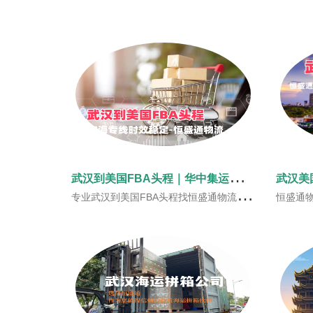
武
汉到美国FBA头程｜华中集运美线专线‑恒盛通物流
专业武汉到美国FBA头程找恒盛通物流！武汉全域上门提货，华中集运至粤港澳口岸直发，承接汽配3C带电货，开通空派、美森快船、海卡全渠道，双清包税无隐形杂费，全美FBA仓库稳定入仓，欢迎咨询获取实时报价。
恒盛通物流开通武汉美国海运专线，本地上门