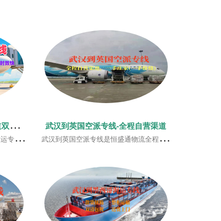
武
汉到美国空运专线 一手渠道双清包税稳定直达
武汉到英国空派专线-全程自营渠道
境电商与外贸高效发货赴美。
武汉到英国空派专线是恒盛通物流全程自营渠道，一手庄家(一手价格)，恒盛通与南航/东航/国航/泰航/美联等航空公司一手庄家，每周稳定直飞航班，近飞近派的方式，提高时效！