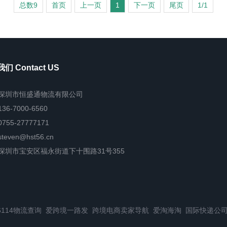
总数9
首页
上一页
1
下一页
尾页
1/1
们 Contact US
深圳市恒盛通物流有限公司
136-7000-6560
0755-27777171
steven@hst56.cn
深圳市宝安区福永街道下十围路31号355
6114物流查询
爱跨境一路发
跨境电商卖家导航
爱淘海淘
国际快递公