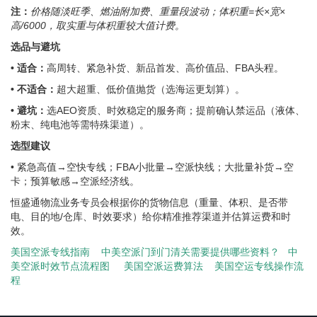
注：
价格随淡旺季、燃油附加费、重量段波动；体积重=长×宽×
高/6000，取实重与体积重较大值计费。
选品与避坑
• 适合：
高周转、紧急补货、新品首发、高价值品、FBA头程。
• 不适合：
超大超重、低价值抛货（选海运更划算）。
• 避坑：
选AEO资质、时效稳定的服务商；提前确认禁运品（液体、
粉末、纯电池等需特殊渠道）。
选型建议
• 紧急高值→空快专线；FBA小批量→空派快线；大批量补货→空
卡；预算敏感→空派经济线。
恒盛通物流业务专员会根据你的货物信息（重量、体积、是否带
电、目的地/仓库、时效要求）给你精准推荐渠道并估算运费和时
效。
美国空派专线指南
中美空派门到门清关需要提供哪些资料？
中
美空派时效节点流程图
美国空派运费算法
美国空运专线操作流
程