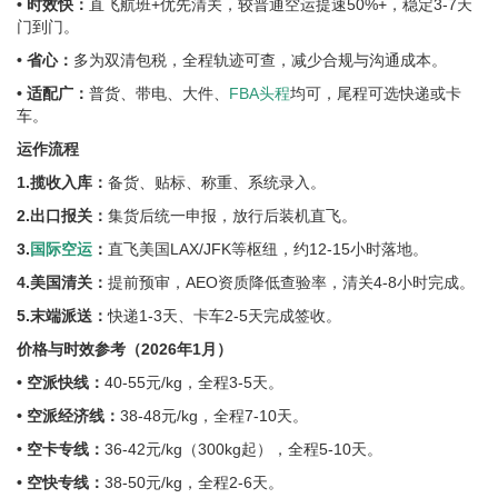
• 时效快：
直飞航班+优先清关，较普通空运提速50%+，稳定3-7天
门到门。
• 省心：
多为双清包税，全程轨迹可查，减少合规与沟通成本。
• 适配广：
普货、带电、大件、
FBA头程
均可，尾程可选快递或卡
车。
运作流程
1.揽收入库：
备货、贴标、称重、系统录入。
2.出口报关：
集货后统一申报，放行后装机直飞。
3.
国际空运
：
直飞美国LAX/JFK等枢纽，约12-15小时落地。
4.美国清关：
提前预审，AEO资质降低查验率，清关4-8小时完成。
5.末端派送：
快递1-3天、卡车2-5天完成签收。
价格与时效参考（2026年1月）
• 空派快线：
40-55元/kg，全程3-5天。
• 空派经济线：
38-48元/kg，全程7-10天。
• 空卡专线：
36-42元/kg（300kg起），全程5-10天。
• 空快专线：
38-50元/kg，全程2-6天。