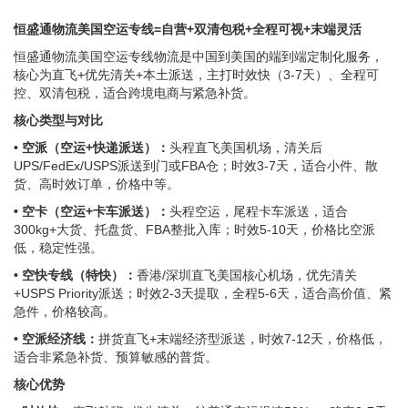
恒盛通物流美国空运专线=自营+双清包税+全程可视+末端灵活
恒盛通物流美国空运专线物流是中国到美国的端到端定制化服务，
核心为直飞+优先清关+本土派送，主打时效快（3-7天）、全程可
控、双清包税，适合跨境电商与紧急补货。
核心类型与对比
• 空派（空运+快递派送）：
头程直飞美国机场，清关后
UPS/FedEx/USPS派送到门或FBA仓；时效3-7天，适合小件、散
货、高时效订单，价格中等。
• 空卡（空运+卡车派送）：
头程空运，尾程卡车派送，适合
300kg+大货、托盘货、FBA整批入库；时效5-10天，价格比空派
低，稳定性强。
• 空快专线（特快）：
香港/深圳直飞美国核心机场，优先清关
+USPS Priority派送；时效2-3天提取，全程5-6天，适合高价值、紧
急件，价格较高。
• 空派经济线：
拼货直飞+末端经济型派送，时效7-12天，价格低，
适合非紧急补货、预算敏感的普货。
核心优势