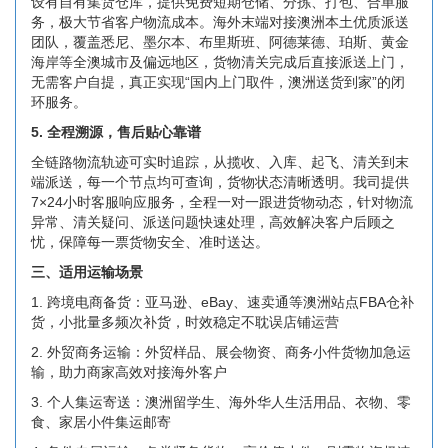
设有自有集货仓库，提供免费短期仓储、分拣、打包、合单服
务，极大节省客户物流成本。海外末端对接澳洲本土优质派送
团队，覆盖悉尼、墨尔本、布里斯班、阿德莱德、珀斯、黄金
海岸等全澳城市及偏远地区，货物清关完成后直接派送上门，
无需客户自提，真正实现“国内上门取件，澳洲送货到家”的闭
环服务。
5. 全程溯源，售后贴心靠谱
全链路物流轨迹可实时追踪，从揽收、入库、起飞、清关到末
端派送，每一个节点均可查询，货物状态清晰透明。我司提供
7×24小时客服响应服务，全程一对一跟进货物动态，针对物流
异常、清关疑问、派送问题快速处理，高效解决客户后顾之
忧，保障每一票货物安全、准时送达。
三、适用运输场景
1. 跨境电商备货：亚马逊、eBay、速卖通等澳洲站点FBA仓补
货，小批量多频次补货，时效稳定不耽误店铺运营
2. 外贸商务运输：外贸样品、展会物资、商务小件货物加急运
输，助力商家高效对接海外客户
3. 个人集运寄送：澳洲留学生、海外华人生活用品、衣物、零
食、家居小件集运邮寄