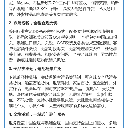
尼、墨尔本、布里斯班5-7个工作日即可签收，阿德莱德、珀斯
等西澳地区顺延2-3个工作日，高效匹配急件补货、私人急用
件、外贸样品加急寄送等各类时效需求。
2. 双清包税，全程合规无忧
采用行业主流DDP完税交付模式，配备专业中澳双语清关团
队，熟悉澳洲海关政策及GST税务规则，全程包办中国出口报
关、澳洲进口清关、关税、GST税费及各类合规查验流程。客
户无需额外缴税、无需对接海关、无需处理清关资料，杜绝清
关卡顿、税费暴涨、扣货滞留问题，全程合规透明，零隐性杂
费，彻底规避跨境物流清关风险。
3. 全品类承运，适配场景广泛
专线兼容性极强，突破普通空运品类限制，可合规安全承运各
类货物。涵盖普通货物、服装鞋帽、家居百货、五金配件、外
贸样品、电商库存，同时支持3C带电产品、充电宝、美妆护
肤、膏体液体等敏感货合规出货，无需复杂资料，出货门槛
低。不限货量，支持小批量零散集运、大批量电商整柜备货，
满足个人、小微企业、大型跨境商家的多样化运输需求。
4. 全境派送，一站式门到门服务
服务覆盖中国全境与澳洲全境，国内支持全国上门揽收，多地