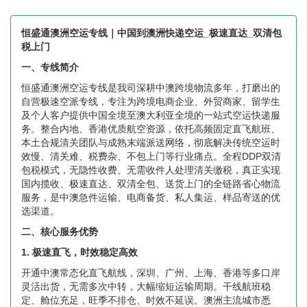
恒盛通澳洲空运专线｜中国到澳洲快递空运_极速直达_双清包
税上门
一、专线简介
恒盛通澳洲空运专线是我司深耕中澳跨境物流多年，打磨出的
自营极速空派专线，专注为跨境电商企业、外贸商家、留学生
及个人客户提供中国全境至澳大利亚全境的一站式空运快递服
务。整合内地、香港优质航空资源，依托高频固定直飞航班、
本土合规清关团队与成熟末端派送网络，彻底解决传统空运时
效慢、清关难、税费杂、不包上门等行业痛点。全程DDP双清
包税模式，无隐性收费、无需收件人处理清关缴税，真正实现
国内揽收、极速直达、双清全包、送货上门的全链路省心物流
服务，是中澳急件运输、电商备货、私人集运、样品寄送的优
选渠道。
二、核心服务优势
1. 极速直飞，时效稳定高效
开通中澳常态化直飞航线，深圳、广州、上海、香港等多口岸
灵活出货，无需多次中转，大幅缩短运输周期。干线航班稳
定、舱位充足，旺季不排仓、时效不延误。澳洲主流城市悉