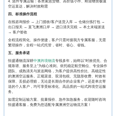
4. 急件专属运输：各类紧急货物、高价值小件、刚需物资极速
空运直达，解决时效刚需
四、标准操作流程
在线咨询报价 → 上门揽收/客户送货入库 → 仓储分拣打包 →
出口报关 → 直飞澳洲口岸 → 进口清关完税 → 本土末端派送
→ 客户签收
全程流程简化、操作便捷，客户只需对接我方专属客服，无需
繁琐操作，全程一站式托管，省时、省心、省钱。
五、服务承诺
恒盛通物流深耕
中澳跨境物流
专线多年，始终以“时效优先、合
规靠谱、服务至上”为核心准则。依托稳定航空舱位、专业操作
团队、成熟清关与派送网络，为客户提供高性价比、高稳定性
的澳洲空运服务。正规渠道、双清包税、无隐形收费、时效有
保障、丢损必理赔，无论是长期合作的企业客户，还是单次寄
送的个人客户，均可享受标准化、高品质的一站式跨境空运服
务。
如需定制运输方案、批量报价、急件加急服务，欢迎随时咨询
恒盛通客服，免费为您适配专属澳洲空运物流方案！