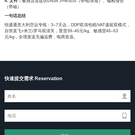
4. 文件：
敏感货需提供UN38.3+MSDS（带电/美妆）、磁检报告
（带磁）
一句话总结
恒盛通意大利空运专线：3–7天达，DDP双清包税/VAT递延双模式，
自营直飞+米兰/罗马双清关，普货39–45元/kg、敏感货45–53
元/kg，全境派送无偏远费，电商首选。
快速提交需求 Reservation