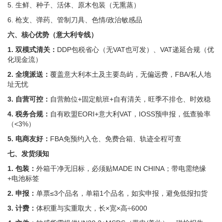
5. 生鲜、种子、活体、原木包装（无熏蒸）
6. 枪支、弹药、管制刀具、色情/政治敏感品
六、核心优势（意大利专线）
1. 双模式清关：
DDP包税省心（无VAT也可发）、VAT递延合规（优
化现金流）
2. 全境派送：
覆盖意大利本土及主要岛屿，无偏远费，FBA/私人地
址无忧
3. 自营可控：
自营舱位+固定航班+自有清关，旺季不排仓、时效稳
4. 税务合规：
自有欧盟EORI+意大利VAT，IOSS预申报，低查验率
（<3%）
5. 电商友好：
FBA免预约入仓、免费合箱、轨迹全程可查
七、发货须知
1. 包装：
外箱干净无旧标，必须贴MADE IN CHINA；带电需绝缘
+电池标签
2. 申报：
单票≤3个品名，单箱1个品名，如实申报，避免低报扣货
3. 计费：
体积重与实重取大，长×宽×高÷6000