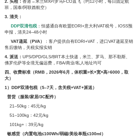
2. 头程：
香港→米兰MXP/罗马FCO直飞（约12小时，每日固定航
班，国泰/阿联酋航空）
3. 清关：
DDP双清包税
：恒盛通自有欧盟EORI+意大利VAT税号，IOSS预
申报，清关24–48小时
VAT递延（PVA）
：客户提供自有EORI+VAT，进口VAT递延至销
售后缴纳，关税实报实销
4. 派送：
UPS/DPD/GLS/BRT本土快递，米兰、罗马、那不勒斯、
佛罗伦萨等全境无偏远费，FBA/商业/私人地址均可
四、收费标准（RMB，2026年6月，体积重=长×宽×高÷6000，取
大）
1）DDP双清包税（5–7天，含关税+VAT+派送）
普货（服装/家居/3C配件）
21–50kg：45元/kg
51–100kg：42元/kg
101kg+：39元/kg
敏感货（内置电池≤100Wh/弱磁/美妆单瓶≤100ml）