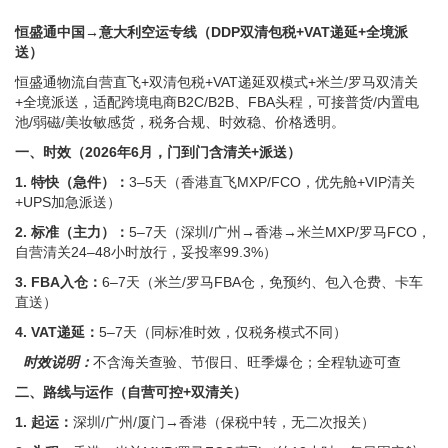
恒盛通中国→意大利空运专线（DDP双清包税+VAT递延+全境派
送）
恒盛通物流自营直飞+双清包税+VAT递延双模式+米兰/罗马双清关
+全境派送，适配跨境电商B2C/B2B、FBA头程，可接普货/内置电
池/弱磁/美妆敏感货，税务合规、时效稳、价格透明。
一、时效（2026年6月，门到门含清关+派送）
1. 特快（急件）：
3–5天（香港直飞MXP/FCO，优先舱+VIP清关
+UPS加急派送）
2. 标准（主力）：
5–7天（深圳/广州→香港→米兰MXP/罗马FCO，
自营清关24–48小时放行，妥投率99.3%）
3. FBA入仓：
6–7天（米兰/罗马FBA仓，免预约、包入仓费、卡车
直送）
4. VAT递延：
5–7天（同标准时效，仅税务模式不同）
时效说明：
不含海关查验、节假日、旺季爆仓；全程轨迹可查
二、路线与运作（自营可控+双清关）
1. 起运：
深圳/广州/厦门→香港（保税中转，无二次报关）