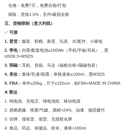
仓储：免费7天，免费合箱/打包
保险：货值1.5%，丢件/破损全赔
五、货物限制（意大利线）
✅
可接
1. 普货：
服装、鞋帽、家居、玩具、3C配件、小家电
2. 带电：
内置/配套电池≤100Wh（手机/平板/耳机），需
UN38.3+MSDS
3. 弱磁：
耳机、音箱、马达（磁检合格+隔磁包装）
4. 美妆：
膏体/乳液/面霜；单瓶液体≤100ml，需MSDS
5. FBA：
单件≤30kg，尺寸≤150cm，贴FBA+MADE IN CHINA
❌
禁运
1. 纯电池、充电宝、锂电池组、移动电源
2. 易燃易爆、喷雾/气罐、酒精>24%、油漆、烟花爆竹
3. 仿牌、侵权货、假货、无授权名牌
4. 食品、药品、保健品、粉末、液体>100ml