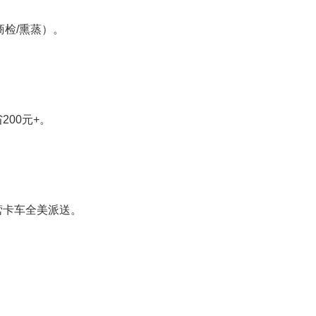
商检/熏蒸）。
00元+。
营卡车全美派送。