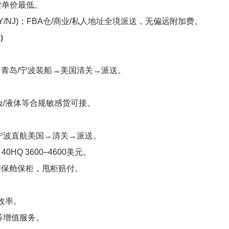
货单价最低。
(NY/NJ)；FBA仓/商业/私人地址全境派送，无偏远附加费。
）
青岛/宁波装船→美国清关→派送。
/液体等合规敏感货可接。
宁波直航美国→清关→派送。
0HQ 3600–4600美元。
保舱保柜，甩柜赔付。
收率。
等增值服务。