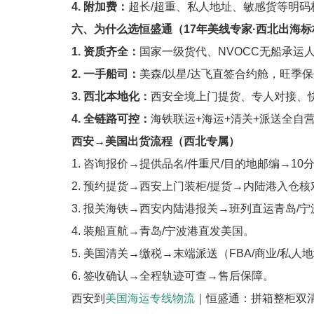
4. 附加费：
超长/超重、私人地址、敏感货等明码
六、为什么选恒盛通（17年美线专家·西北出海标
1. 资质齐全：
国家一级货代、NVOCC无船承运
2. 一手船司：
美森/以星/达飞直签合约舱，旺季
3. 西北本地化：
西安全境上门提货、专人对接、
4. 全链路可控：
海铁联运+海运+清关+派送全自
西安→美国出货流程（西北专属）
1. 咨询报价→提供品名/件重尺/目的地邮编→1
2. 预约提货→西安上门装柜/提货→内陆港入仓核
3. 报关海铁→西安内陆港报关→班列直运青岛/宁
4. 装船直航→青岛/宁波港直发美国。
5. 美国清关→缴税→末端派送（FBA/商业/私人
6. 签收确认→全程轨迹可查→售后保障。
西安到
美国海运专线物流
｜恒盛通：拼箱整柜双