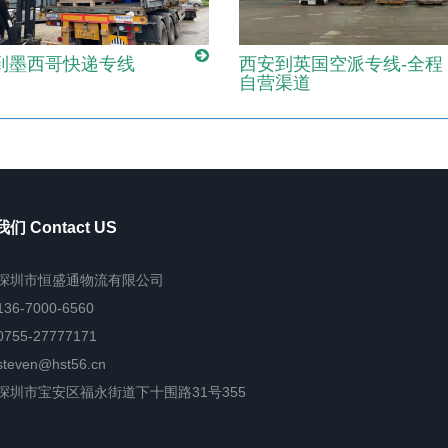
到墨西哥快递专线
西安到英国空派专线-全程
自营渠道
们 Contact US
深圳市恒盛通物流有限公司
136-7000-6560
0755-27777171
steven@hst56.cn
深圳市宝安区福永街道下十围路31号355