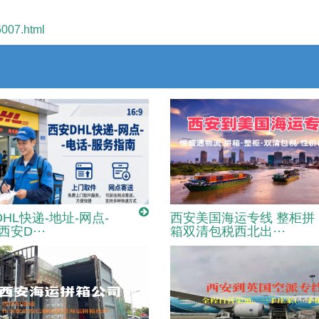
6007.html
HL快递-地址-网点-
西安美国海运专线 整柜拼
西安D···
箱双清包税西北出···