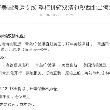
安美国海运专线 整柜拼箱双清包税西北出海
日期：2026-05-22 16:25:28
柜拼箱双清包税）
海铁联运，青岛/宁波港直航美国，17年美线深耕，一手船司合约舱+
，打通西北跨境出海最后一公里。
05）
→ 海铁联运班列 → 青岛/宁波港 → 美西直航 → 美国清关派送
列常态化开行，属地报关、抵港直装、原箱上船，每箱节约成本约
12–13天提取，旺季保舱不排仓。
本平衡，仓位充足。
去内陆转运，成本更低。