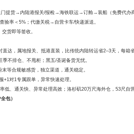
）上门提货→内陆港报关/报检→海铁联运→订舱→装船（免费代办
；查验率＜5%；代缴关税→自营卡车/快递派送。
；交货即等签收。
时直达，属地报关、抵港直装，比传统内陆转运省2–3天，每箱省2
，旺季不排仓、不甩柜；黑五/圣诞备货无忧。
粉末等合规敏感货，独立渠道，通关稳定。
客服+1对1专属跟单，异常快速处理。
率低、通关快、异常处理高效；洛杉矶20万尺海外仓，53尺自
P全包）