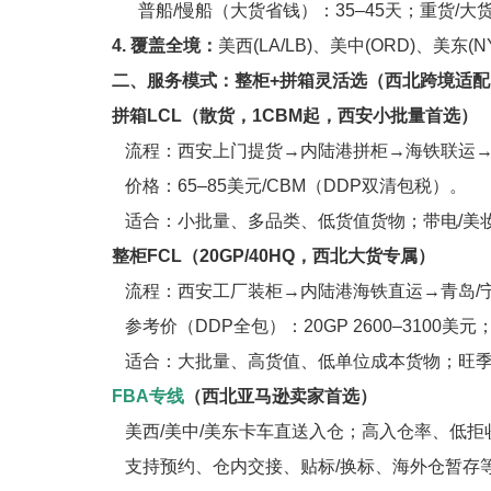
普船/慢船（大货省钱）：35–45天；重货/大
4. 覆盖全境：
美西(LA/LB)、美中(ORD)、美东
二、服务模式：整柜+拼箱灵活选（西北跨境适配
拼箱LCL（散货，1CBM起，西安小批量首选）
流程：西安上门提货→内陆港拼柜→海铁联运→
价格：65–85美元/CBM（DDP双清包税）。
适合：小批量、多品类、低货值货物；带电/美妆
整柜FCL（20GP/40HQ，西北大货专属）
流程：西安工厂装柜→内陆港海铁直运→青岛/
参考价（DDP全包）：20GP 2600–3100美元；4
适合：大批量、高货值、低单位成本货物；旺季
FBA专线
（西北亚马逊卖家首选）
美西/美中/美东卡车直送入仓；高入仓率、低拒
支持预约、仓内交接、贴标/换标、海外仓暂存