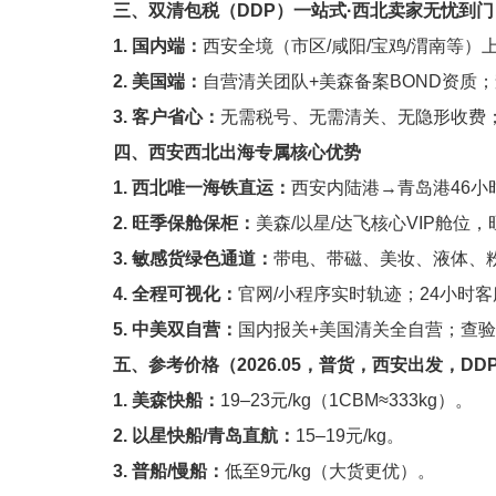
三、双清包税（DDP）一站式·西北卖家无忧到门
1. 国内端：
西安全境（市区/咸阳/宝鸡/渭南等
2. 美国端：
自营清关团队+美森备案BOND资质
3. 客户省心：
无需税号、无需清关、无隐形收费
四、西安西北出海专属核心优势
1. 西北唯一海铁直运：
西安内陆港→青岛港46小
2. 旺季保舱保柜：
美森/以星/达飞核心VIP舱位
3. 敏感货绿色通道：
带电、带磁、美妆、液体、
4. 全程可视化：
官网/小程序实时轨迹；24小时
5. 中美双自营：
国内报关+美国清关全自营；查验
五、参考价格（2026.05，普货，西安出发，DD
1. 美森快船：
19–23元/kg（1CBM≈333kg）。
2. 以星快船/青岛直航：
15–19元/kg。
3. 普船/慢船：
低至9元/kg（大货更优）。