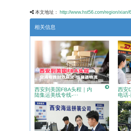
本文地址：
http://www.hst56.com/region/xian/
相关信息
西安到美国FBA头程｜内
西安D
陆集运美线专线‑···
电话-