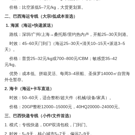
价格：比空派低5–7元/kg，大货更划算。
二、巴西海运专线（大宗/低成本首选）
1. 海派（海运+快递派送）
路线：深圳/广州/上海→桑托斯/里约热内卢，开船25–30天到港。
时效：45–60天门到门（海运25–30天+清关10–15天+派送3–5
天）。
价格：普货25–32元/kg或700–800元/CBM；敏感货35–42
元/kg。
优势：成本低、拼箱灵活、每周3–4班船、圣保罗14000㎡自营海
外仓暂存。
2. 海卡（海运+卡车直送）
时效：50–60天，适合整柜/超大件（机械/设备/家具）。
价格：20GP整柜12000–15000元，40HQ20000–24000元。
三、巴西快递专线（小件/文件首选）
1. 模式：专线快递，DDP双清包税，门到门。
2. 时效：5–9天，核心城市5–7天，偏远7–9天。