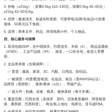
3. 价格（≤21kg）：首重0.5kg 110–130元，续重0.5kg 45–55元；
≥21kg 42–50元/kg。
4. 优势：极速清关、轨迹实时更新、可接带电/品牌/化妆品/小批量
液体、50美元以下免税。
5. 适用：商务文件、样品、跨境电商小件、个人物品。
四、核心服务与保障
1. 双清包税DDP：含中国报关、巴西清关、关税（II）、商品流通税
（ICMS）、工业产品税（IPI）、派送，一口价全包，收货人零费
用。
2. 全品类承接（合规保障）：
✅ 普货：服装、家居、3C、汽配、日用品、纺织品。
✅ 敏感货：内置/配套电池、化妆品、食品（需ANVISA认证）、
品牌货（需授权）、液体/膏体（≤2L）、带磁产品。
✅ 超大件：机械、设备、模具、健身器材（海卡专属）。
3. 覆盖范围：巴西全境（圣保罗、里约、贝洛奥里藏特、阿雷格里
港、累西腓、巴西利亚）、商业/私人地址、电商仓、亚马逊FBA。
4. 合规清关：中巴双语团队，精通巴西NCM编码、