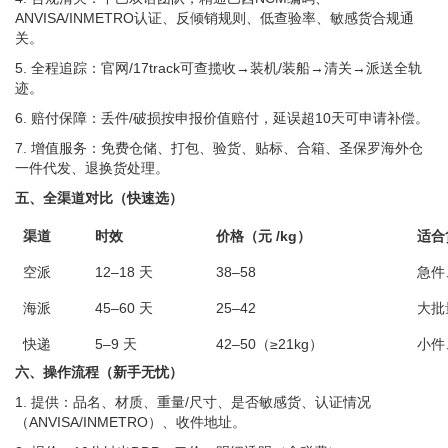
ANVISA/INMETRO认证、反倾销规则、低查验率、敏感货合规通
关。
5. 全程追踪：官网/17track可查揽收→装机/装船→清关→派送全轨
迹。
6. 赔付保障：丢件/破损按申报价值赔付，延误超10天可申请补偿。
7. 增值服务：免费仓储、打包、验货、贴标、合箱、圣保罗海外仓
一件代发、退换货处理。
五、全渠道对比（快速选）
渠道
时效
价格（元 /kg）
适合
空派
12–18 天
38–58
急件
海派
45–60 天
25–42
大批
快递
5–9 天
42–50（≥21kg）
小件
六、操作流程（新手无忧）
1. 提供：品名、材质、重量/尺寸、是否敏感货、认证情况
（ANVISA/INMETRO）、收件地址。