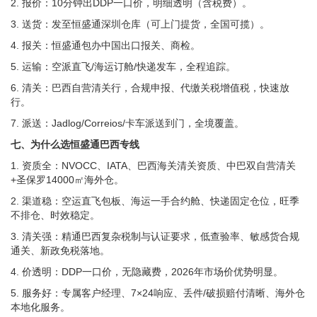
2. 报价：10分钟出DDP一口价，明细透明（含税费）。
3. 送货：发至恒盛通深圳仓库（可上门提货，全国可揽）。
4. 报关：恒盛通包办中国出口报关、商检。
5. 运输：空派直飞/海运订舱/快递发车，全程追踪。
6. 清关：巴西自营清关行，合规申报、代缴关税增值税，快速放
行。
7. 派送：Jadlog/Correios/卡车派送到门，全境覆盖。
七、为什么选恒盛通巴西专线
1. 资质全：NVOCC、IATA、巴西海关清关资质、中巴双自营清关
+圣保罗14000㎡海外仓。
2. 渠道稳：空运直飞包板、海运一手合约舱、快递固定仓位，旺季
不排仓、时效稳定。
3. 清关强：精通巴西复杂税制与认证要求，低查验率、敏感货合规
通关、新政免税落地。
4. 价透明：DDP一口价，无隐藏费，2026年市场价优势明显。
5. 服务好：专属客户经理、7×24响应、丢件/破损赔付清晰、海外仓
本地化服务。