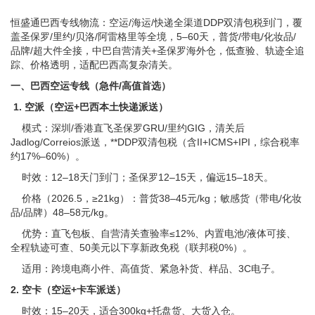
恒盛通巴西专线物流：空运/海运/快递全渠道DDP双清包税到门，覆
盖圣保罗/里约/贝洛/阿雷格里等全境，5–60天，普货/带电/化妆品/
品牌/超大件全接，中巴自营清关+圣保罗海外仓，低查验、轨迹全追
踪、价格透明，适配巴西高复杂清关。
一、巴西空运专线（急件/高值首选）
1. 空派（空运+巴西本土快递派送）
模式：深圳/香港直飞圣保罗GRU/里约GIG，清关后
Jadlog/Correios派送，**DDP双清包税（含II+ICMS+IPI，综合税率
约17%–60%）。
时效：12–18天门到门；圣保罗12–15天，偏远15–18天。
价格（2026.5，≥21kg）：普货38–45元/kg；敏感货（带电/化妆
品/品牌）48–58元/kg。
优势：直飞包板、自营清关查验率≤12%、内置电池/液体可接、
全程轨迹可查、50美元以下享新政免税（联邦税0%）。
适用：跨境电商小件、高值货、紧急补货、样品、3C电子。
2. 空卡（空运+卡车派送）
时效：15–20天，适合300kg+托盘货、大货入仓。