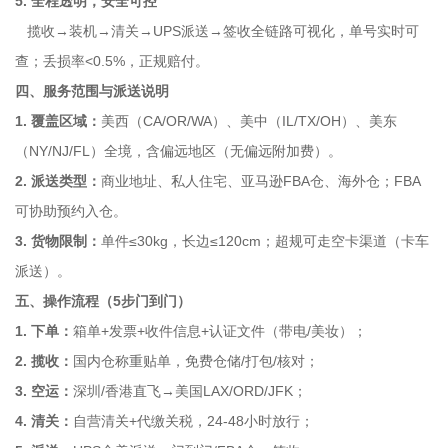
5. 全程透明，安全可控
揽收→装机→清关→UPS派送→签收全链路可视化，单号实时可
查；丢损率<0.5%，正规赔付。
四、服务范围与派送说明
1. 覆盖区域：
美西（CA/OR/WA）、美中（IL/TX/OH）、美东
（NY/NJ/FL）全境，含偏远地区（无偏远附加费）。
2. 派送类型：
商业地址、私人住宅、亚马逊FBA仓、海外仓；FBA
可协助预约入仓。
3. 货物限制：
单件≤30kg，长边≤120cm；超规可走空卡渠道（卡车
派送）。
五、操作流程（5步门到门）
1. 下单：
箱单+发票+收件信息+认证文件（带电/美妆）；
2. 揽收：
国内仓称重贴单，免费仓储/打包/核对；
3. 空运：
深圳/香港直飞→美国LAX/ORD/JFK；
4. 清关：
自营清关+代缴关税，24-48小时放行；