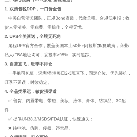
1. 双清包税DDP，一口价全包
中美自营清关团队，正规Bond资质，代缴关税、合规低申报；收
货人零清关、零税费、零操作，全程无忧。
2. UPS全美派送，全境无死角
尾程UPS官方合作，覆盖美国本土50州+阿拉斯加/夏威夷，商业/
私人/FBA地址均可，妥投率>98%，实时追踪。
3. 自营直飞，旺季不排仓
一手航司包板，深圳/香港每日2-3班直飞，固定仓位、优先装机，
旺季不延误，时效稳定。
4. 全品类承运，敏货强渠道
✅ 普货、内置带电、带磁、美妆、液体、膏体、纺织品、3C配
件；
✅ 提供UN38.3/MSDS/FDA认证，快速通关；
❌ 纯电池、仿牌、侵权、违禁品。