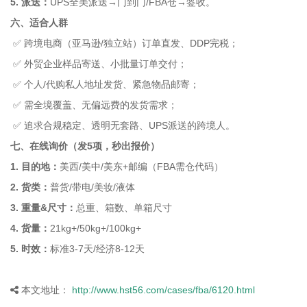
5. 派送：
UPS全美派送→门到门/FBA仓→签收。
六、适合人群
✅ 跨境电商（亚马逊/独立站）订单直发、DDP完税；
✅ 外贸企业样品寄送、小批量订单交付；
✅ 个人/代购私人地址发货、紧急物品邮寄；
✅ 需全境覆盖、无偏远费的发货需求；
✅ 追求合规稳定、透明无套路、UPS派送的跨境人。
七、在线询价（发5项，秒出报价）
1. 目的地：
美西/美中/美东+邮编（FBA需仓代码）
2. 货类：
普货/带电/美妆/液体
3. 重量&尺寸：
总重、箱数、单箱尺寸
4. 货量：
21kg+/50kg+/100kg+
5. 时效：
标准3-7天/经济8-12天
本文地址：
http://www.hst56.com/cases/fba/6120.html