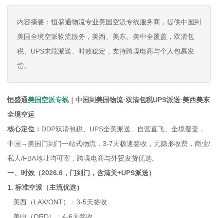
内容摘要：恒盛通物流专业美国空派专线服务商，提供中国到
美国全境空派物流服务，美西、美东、美中全覆盖，双清包
税、UPS末端派送、时效稳定，支持跨境电商与个人包裹发
货。
恒盛通
美国空派专线
｜中国到美国物流·双清包税UPS派送·美西美东
全境空运
核心定位：
DDP双清包税、UPS全美派送、自营直飞、全境覆盖，
中国→美国门到门一站式物流，3-7天极速签收，无隐形收费，商业/
私人/FBA地址均可寄，跨境电商与外贸发货优选。
一、时效（2026.6，门到门，含清关+UPS派送）
1. 标准空派（主流优选）
美西（LAX/ONT）：3-5天签收
美中（ORD）：4-6天签收