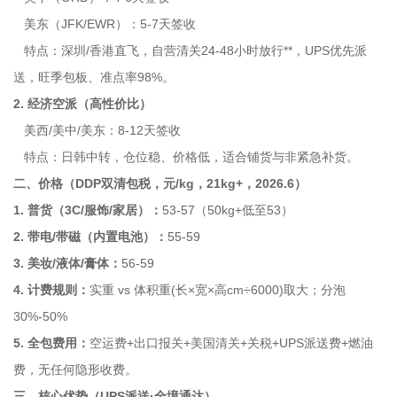
美东（JFK/EWR）：5-7天签收
特点：深圳/香港直飞，自营清关24-48小时放行**，UPS优先派
送，旺季包板、准点率98%。
2. 经济空派（高性价比）
美西/美中/美东：8-12天签收
特点：日韩中转，仓位稳、价格低，适合铺货与非紧急补货。
二、价格（DDP双清包税，元/kg，21kg+，2026.6）
1. 普货（3C/服饰/家居）：
53-57（50kg+低至53）
2. 带电/带磁（内置电池）：
55-59
3. 美妆/液体/膏体：
56-59
4. 计费规则：
实重 vs 体积重(长×宽×高cm÷6000)取大；分泡
30%-50%
5. 全包费用：
空运费+出口报关+美国清关+关税+UPS派送费+燃油
费，无任何隐形收费。
三、核心优势（UPS派送·全境通达）