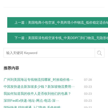
上一篇：美国电商小包空派_中美跨境小件物流_低价稳定适合
下一篇：美国双清包税空派专线_中美DDP门到门物流_无隐形
推荐内容
广州到美国海运专线物流找哪家_时效稳价格···
07-28
中国发快递去新加坡多少钱？新加坡物流费用···
03-23
我如何知道我的收件人是否收到他们的包裹？
03-23
深圳FedEx快递-地址-网点-电话-深···
03-23
国际快递,找恒盛通,上门取件,丢件包赔
03-22