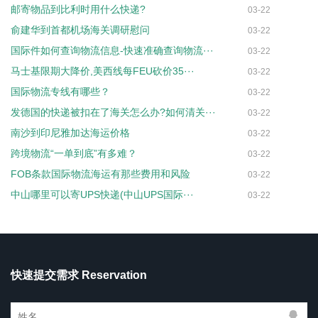
邮寄物品到比利时用什么快递?
03-22
俞建华到首都机场海关调研慰问
03-22
国际件如何查询物流信息-快速准确查询物流···
03-22
马士基限期大降价,美西线每FEU砍价35···
03-22
国际物流专线有哪些？
03-22
发德国的快递被扣在了海关怎么办?如何清关···
03-22
南沙到印尼雅加达海运价格
03-22
跨境物流“一单到底”有多难？
03-22
FOB条款国际物流海运有那些费用和风险
03-22
中山哪里可以寄UPS快递(中山UPS国际···
03-22
快速提交需求 Reservation