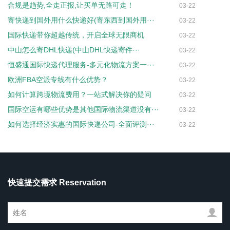
合规是趋势,全走正报,让买单无路可走！
03-22
寄快递到国外用什么快递好(寄东西到国外用···
03-22
国际快递带你超越传统，开启全球无限商机
03-22
中山怎么寄DHL快递(中山DHL快递寄件···
03-22
恒盛通国际快递代理服务-多元化物流方案一···
03-22
欧洲FBA空派专线有什么优势？
03-22
如何计算跨境物流费用？一站式解决你的疑问
03-22
国际空运有哪些优势是其他国际物流渠道没有···
03-22
如何选择经济实惠的国际快递公司-全面评测···
03-22
快速提交需求 Reservation