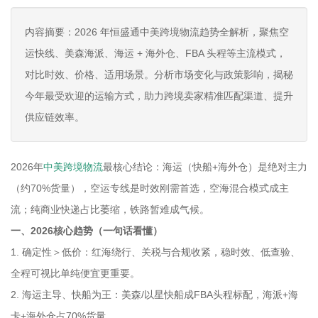
内容摘要：2026 年恒盛通中美跨境物流趋势全解析，聚焦空
运快线、美森海派、海运 + 海外仓、FBA 头程等主流模式，
对比时效、价格、适用场景。分析市场变化与政策影响，揭秘
今年最受欢迎的运输方式，助力跨境卖家精准匹配渠道、提升
供应链效率。
2026年
中美跨境物流
最核心结论：海运（快船+海外仓）是绝对主力
（约70%货量），空运专线是时效刚需首选，空海混合模式成主
流；纯商业快递占比萎缩，铁路暂难成气候。
一、2026核心趋势（一句话看懂）
1. 确定性＞低价：红海绕行、关税与合规收紧，稳时效、低查验、
全程可视比单纯便宜更重要。
2. 海运主导、快船为王：美森/以星快船成FBA头程标配，海派+海
卡+海外仓占70%货量。