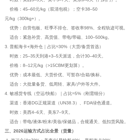
价格：45–60元/kg（双清包税）；空卡38–50
元/kg（300kg+）。
优势：自营包板、旺季不排仓、签收率98%、全程轨迹可视。
适合：紧急补货、高货值、带电/带磁、100–500kg。
3. 普船海卡+海外仓｜占比≈30%（大货/备货首选）
时效：25–35天到港+3–5天派送，合计30–40天。
价格：8–12元/kg（>15CBM更划算）。
优势：成本最低、大货价优、可暂存/合箱/换标。
适合：大批量备货、低周转、家具/户外等大件。
4. 敏感货专线（空运/快船）｜占比≈5%（刚需细分）
渠道：香港DG正规渠道（UN38.3）、FDA绿色通道。
时效：美西4–6天、美东7–9天。
适合：带电/液体/粉末/美妆/保健品，合规通关、低扣货风险。
三、2026运输方式占比全景（货量）