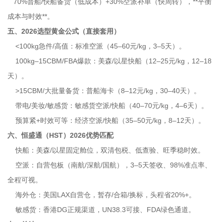
70%普船/快船备货（低成本）+30%空派补单（快周转），**平衡
成本与时效**。
五、2026选型黄金公式（直接套用）
<100kg急件/高值：标准空派（45–60元/kg，3–5天）。
100kg–15CBM/FBA爆款：美森/以星快船（12–25元/kg，12–18
天）。
>15CBM/大批量备货：普船海卡（8–12元/kg，30–40天）。
带电/美妆/敏感货：敏感货空派/快船（40–70元/kg，4–6天）。
预算紧+时效可等：经济空派/快船（35–50元/kg，8–12天）。
六、恒盛通（HST）2026优势匹配
快船：美森/以星固定舱位，双清包税、低查验、旺季稳时效。
空派：自营包板（南航/深航/国航），3–5天签收、98%准点率、
全程可视。
海外仓：美国LAX自营仓，暂存/合箱/换标，头程省20%+。
敏感货：香港DG正规渠道，UN38.3可接、FDA绿色通道。