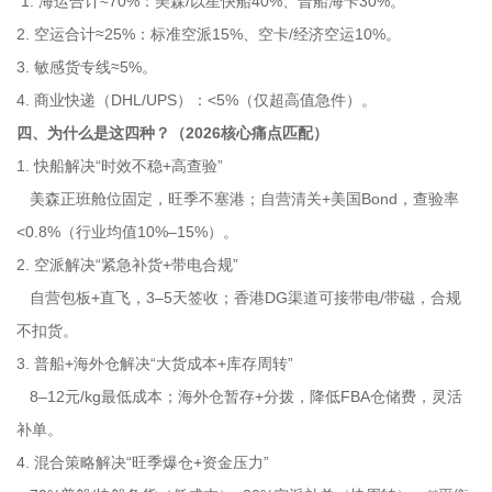
1. 海运合计≈70%：美森/以星快船40%、普船海卡30%。
2. 空运合计≈25%：标准空派15%、空卡/经济空运10%。
3. 敏感货专线≈5%。
4. 商业快递（DHL/UPS）：<5%（仅超高值急件）。
四、为什么是这四种？（2026核心痛点匹配）
1. 快船解决“时效不稳+高查验”
美森正班舱位固定，旺季不塞港；自营清关+美国Bond，查验率
<0.8%（行业均值10%–15%）。
2. 空派解决“紧急补货+带电合规”
自营包板+直飞，3–5天签收；香港DG渠道可接带电/带磁，合规
不扣货。
3. 普船+海外仓解决“大货成本+库存周转”
8–12元/kg最低成本；海外仓暂存+分拨，降低FBA仓储费，灵活
补单。
4. 混合策略解决“旺季爆仓+资金压力”