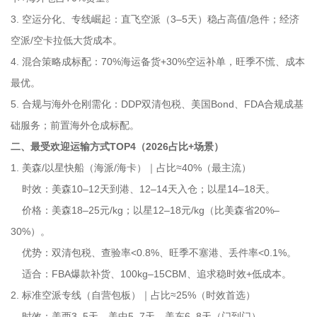
3. 空运分化、专线崛起：直飞空派（3–5天）稳占高值/急件；经济
空派/空卡拉低大货成本。
4. 混合策略成标配：70%海运备货+30%空运补单，旺季不慌、成本
最优。
5. 合规与海外仓刚需化：DDP双清包税、美国Bond、FDA合规成基
础服务；前置海外仓成标配。
二、最受欢迎运输方式TOP4（2026占比+场景）
1. 美森/以星快船（海派/海卡）｜占比≈40%（最主流）
时效：美森10–12天到港、12–14天入仓；以星14–18天。
价格：美森18–25元/kg；以星12–18元/kg（比美森省20%–
30%）。
优势：双清包税、查验率<0.8%、旺季不塞港、丢件率<0.1%。
适合：FBA爆款补货、100kg–15CBM、追求稳时效+低成本。
2. 标准空派专线（自营包板）｜占比≈25%（时效首选）
时效：美西3–5天、美中5–7天、美东6–8天（门到门）。