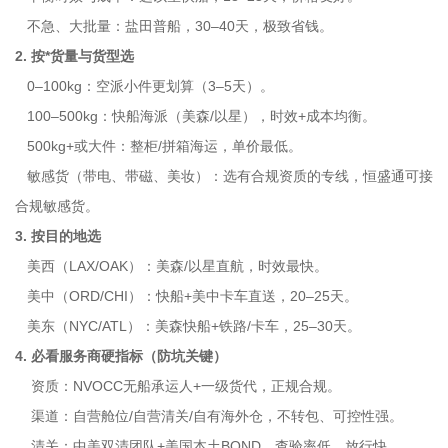
不急、大批量：盐田普船，30–40天，极致省钱。
2. 按*货量与货型选
0–100kg：空派小件更划算（3–5天）。
100–500kg：快船海派（美森/以星），时效+成本均衡。
500kg+或大件：整柜/拼箱海运，单价最低。
敏感货（带电、带磁、美妆）：选有合规资质的专线，恒盛通可接
合规敏感货。
3. 按目的地选
美西（LAX/OAK）：美森/以星直航，时效最快。
美中（ORD/CHI）：快船+美中卡车直送，20–25天。
美东（NYC/ATL）：美森快船+铁路/卡车，25–30天。
4. 必看服务商硬指标（防坑关键）
资质：NVOCC无船承运人+一级货代，正规合规。
渠道：自营舱位/自营清关/自有海外仓，不转包、可控性强。
清关：中美双清团队+美国本土BOND，查验率低、放行快。