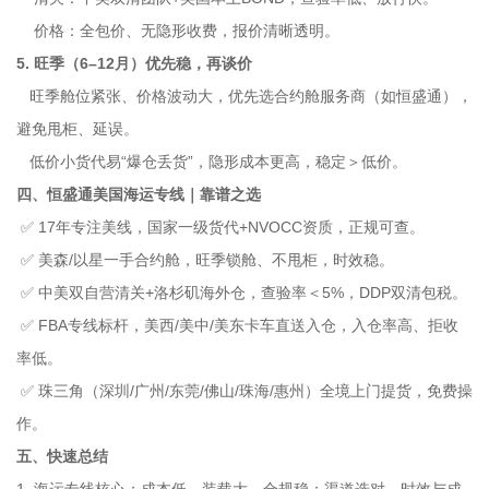
价格：全包价、无隐形收费，报价清晰透明。
5. 旺季（6–12月）优先稳，再谈价
旺季舱位紧张、价格波动大，优先选合约舱服务商（如恒盛通），
避免甩柜、延误。
低价小货代易“爆仓丢货”，隐形成本更高，稳定＞低价。
四、恒盛通美国海运专线｜靠谱之选
✅ 17年专注美线，国家一级货代+NVOCC资质，正规可查。
✅ 美森/以星一手合约舱，旺季锁舱、不甩柜，时效稳。
✅ 中美双自营清关+洛杉矶海外仓，查验率＜5%，DDP双清包税。
✅ FBA专线标杆，美西/美中/美东卡车直送入仓，入仓率高、拒收
率低。
✅ 珠三角（深圳/广州/东莞/佛山/珠海/惠州）全境上门提货，免费操
作。
五、快速总结