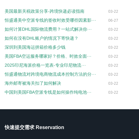
美国最新关税政策分享-跨境快递必读指南
03-22
恒盛通美中空派专线的签收时效受哪些因素影···
06-27
如何计算DHL国际物流费用？一站式解决你···
03-22
如何在没有DHL账户的情况下寄快递？
03-22
深圳到美国海运拼箱价格多少钱
03-22
美国FBA空运服务哪家好？价格、时效全面···
03-22
2025印尼海派价格一览表-专业印尼物流···
03-22
恒盛通物流对跨境电商物流成本控制方法的分···
03-22
海外邮寄被海关扣了如何解决
03-22
中国到美国FBA空派专线是如何操作纯电池···
03-22
快速提交需求 Reservation