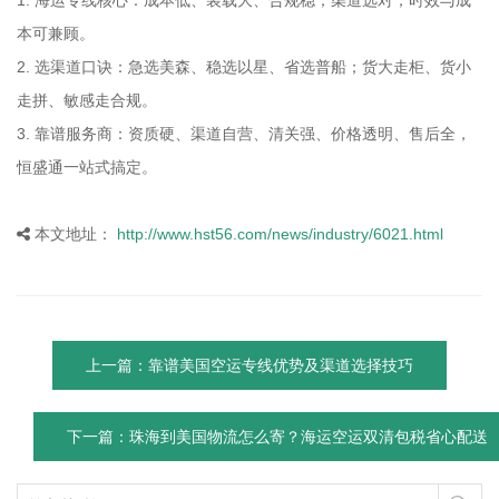
1. 海运专线核心：成本低、装载大、合规稳；渠道选对，时效与成
本可兼顾。
2. 选渠道口诀：急选美森、稳选以星、省选普船；货大走柜、货小
走拼、敏感走合规。
3. 靠谱服务商：资质硬、渠道自营、清关强、价格透明、售后全，
恒盛通一站式搞定。
本文地址：
http://www.hst56.com/news/industry/6021.html
上一篇：靠谱美国空运专线优势及渠道选择技巧
下一篇：珠海到美国物流怎么寄？海运空运双清包税省心配送