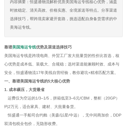
内容摘要：恒盛通物流解析优质美国海运专线核心优势，涵盖
时效稳定、清关高效、价格实惠、全境派送等特点。分享渠道
选择技巧，帮跨境卖家避开套路，挑选适配自身备货需求的中
美海运专线。
靠谱
美国海运专线
优势及渠道选择技巧
美国海运专线是跨境电商、外贸工厂发大批量货的性价比首选，核
心优势是成本低、装载大、合规稳；选对渠道能兼顾时效、成本与
安全，恒盛通物流17年美线自营经验，教你避坑+精准匹配方案。
一、靠谱美国海运专线的5大核心优势
1. 成本碾压，大货最省
运费仅为空运的1/3–1/5，拼箱低至3–6元/CBM，整柜（20GP）
约2万元，适合家具、建材、大批量备货。
恒盛通一手船司合约舱（美森/以星/中远），无中间商加价，DDP
双清包税全包价，无隐形收费。