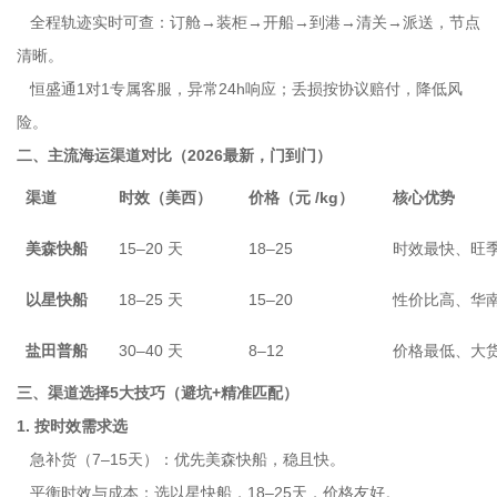
全程轨迹实时可查：订舱→装柜→开船→到港→清关→派送，节点
清晰。
恒盛通1对1专属客服，异常24h响应；丢损按协议赔付，降低风
险。
二、主流海运渠道对比（2026最新，门到门）
渠道
时效（美西）
价格（元 /kg）
核心优势
美森快船
15–20 天
18–25
时效最快、旺
以星快船
18–25 天
15–20
性价比高、华
盐田普船
30–40 天
8–12
价格最低、大
三、渠道选择5大技巧（避坑+精准匹配）
1. 按时效需求选
急补货（7–15天）：优先美森快船，稳且快。
平衡时效与成本：选以星快船，18–25天，价格友好。