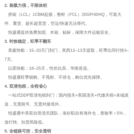
2. 装载力强，不限体积
拼箱（LCL）1CBM起接，整柜（FCL）20GP/40HQ，可装大
件、重货、超长超宽货，空运/快递无法替代。
恒盛通提供免费加固、木箱、贴标，保障大件运输安全。
3. 时效稳定，旺季不翻车
美森快船：15–20天门到门，美西12–13天提取，旺季比同行快3–
7天。
以星快船：18–25天，性价比高，华南首选。
恒盛通旺季锁舱、不甩柜、不排仓，舱位优先保障。
4. 双清包税，全程省心
一站式DDP双清包税到门：国内报关+美国清关+代缴关税+末端派
送，无需税号、无需对接境外。
恒盛通中美双自营清关团队，洛杉矶自有海外仓，查验率＜5%，
放行快、扣货风险低。
5. 全链路可控，安全透明