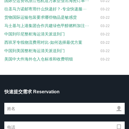
国际空运资讯浙江包机送万家企业出海抢订单···
03-22
往圣马力诺邮寄用什么快递好？-专业快递服···
03-22
货物国际运输包装要求哪些物品是敏感货
03-22
马士基与上港集团合作共建绿色甲醇燃料加注···
03-22
中国到印尼整柜海运清关派送到门
03-22
西班牙专线物流费用对比-如何选择最优方案
03-22
中国到美国整柜海运清关派送到门
03-22
美国中大件海外仓入仓标准和收费明细
03-22
快速提交需求 Reservation