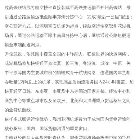
过高铁联络线将航空快件直接装载至高铁并运输至郑州高铁站，最
后通过公路运输运抵至顺丰郑州分拣中心，完成“最后一公里”配送；
空公联运方式，以深圳宝安机场为起点，经航空运输至鄂州花湖机
场后，通过公路运输至顺丰南昌分拣中心后，继续通过公路短驳运
输至末端配送网点。
尹俊武说，依托顺丰覆盖全国的中转能力、联通世界的快运网络，
花湖机场将加快畅通至京津冀、长三角、粤港澳、成渝、中原、关
中平原等国内主要城市群的轴辐式骨干航线网络，连通国内年货邮
吞吐量1万吨以上的机场，实现高品质物流服务国内24小时覆盖。加
快开通至日韩、东南亚、南亚及中东等周边国家首都、经济中心和
商贸中心等重点城市以及至欧洲、北美和大洋洲重点货运枢纽之间
的全货机航线。
依托多式联运运输优势，鄂州花湖机场致力于成为国内货物运输的
核心枢纽，国内、国际货物沟通的重要窗口。
中南财经政法大学教授叶青认为，鄂州花湖机场会改善中国的贸易