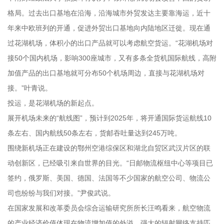
格局。过去出口基地在沿海，沿海城市外贸发达主要靠海运，近十
年来中欧班列的开通，促进外贸出口基地向内陆地区迁徙。现在通
过花湖机场，体积小的出口产品就可以考虑航空货运。“花湖机场对
接50个国内机场，影响300座城市，又有多条全货机国际航线，高附
加值产品的出口基地就可分布50个机场周边，直接与花湖机场对
接。”叶青说。
投运，是花湖机场的新起点。
展开机场未来的“航线图”，预计到2025年，将开通国际货运航线10
条左右、国内航线50条左右，货邮吞吐量达到245万吨。
围绕新机场正在建设的鄂州空港综保区和湖北自贸区武汉片区的联
动创新区，已经吸引来自世界的目光。“日邮物流枢纽中心等项目已
签约，俄罗斯、美国、德国、法国等不少国家的航空公司、物流公
司也纷纷与我们对接。”尹俊武说。
在国家发展和改革委员会综合运输研究所所长汪鸣看来，航空物流
的产业经济价值体现在物流增加值的外溢、强大的辐射网络支持匹