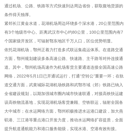
通过机场、公路、铁路等方式快速到达周边省份，获取腹地货源的
条件得天独厚。
紧邻长江黄金水道，花湖机场周边环绕多个深水港，20公里范围内
有3个地级市中心。距离武汉市中心约80公里，100公里范围内有7
个国家级开发区，可辐射鄂东地区千万人口，区位优势明显。
依托花湖机场，鄂州正着力打造多式联运集疏运体系。在道路交通
方面，鄂州规划建设多条高速公路、快速路、主干路等对外连接通
道。其中，鄂州机场高速作为机场客货主要通道连接全国高速公路
网络，2022年5月1日已开通试运行，打通“空转公”重要一环；在轨
道交通方面，武黄城际花湖机场铁路和武鄂市域（郊）铁路已纳入
全省建设规划，以期加强城市圈内城市快速联通，对接高铁快运建
设高铁物流基地，实现花湖机场客货兼顾、空铁联运，辐射全国各
大中城市；在水运网络方面，鄂州积极推进水运港口建设，加大燕
矶港、三江港等重点港口开发力度，推动水运网络扩容提质，全面
提升航道通航能力和港口服务能级，实现水港、空港有效衔接。