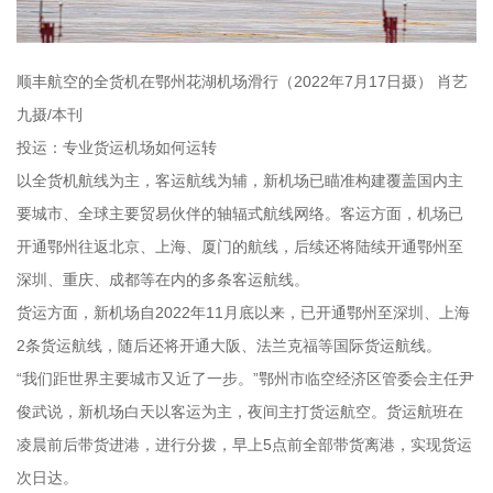
顺丰航空的全货机在鄂州花湖机场滑行（2022年7月17日摄） 肖艺
九摄/本刊
投运：专业货运机场如何运转
以全货机航线为主，客运航线为辅，新机场已瞄准构建覆盖国内主
要城市、全球主要贸易伙伴的轴辐式航线网络。客运方面，机场已
开通鄂州往返北京、上海、厦门的航线，后续还将陆续开通鄂州至
深圳、重庆、成都等在内的多条客运航线。
货运方面，新机场自2022年11月底以来，已开通鄂州至深圳、上海
2条货运航线，随后还将开通大阪、法兰克福等国际货运航线。
“我们距世界主要城市又近了一步。”鄂州市临空经济区管委会主任尹
俊武说，新机场白天以客运为主，夜间主打货运航空。货运航班在
凌晨前后带货进港，进行分拨，早上5点前全部带货离港，实现货运
次日达。