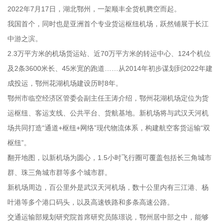
2022年7月17日，湖北鄂州，一架顺丰全货机腾空而起。
我国首个，同时也是亚洲首个专业货运枢纽机场，跃然铺展于长江
中游之滨。
2.3万平方米的机场货运站、近70万平方米的转运中心、124个机位
及2条3600米长、45米宽的跑道……从2014年初步谋划到2022年建
成投运，鄂州花湖机场建设历时8年。
鄂州市临空经济区管委会副主任王涛介绍，鄂州花湖机场定位为货
运枢纽、客运支线、公共平台、货航基地。新机场将与武汉天河机
场共同打造“通道+枢纽+网络”现代物流体系，构建航空客货运输“双
枢纽”。
翻开地图，以新机场为圆心，1.5小时飞行圈可覆盖包括长三角城市
群、珠三角城市群等多个城市群。
新机场周边，百公里外是武汉天河机场，数十公里内有三江港、杨
叶港等多个港口码头，以及高速铁路和多条高速公路。
交通运输部规划研究院首席研究员陈璟说，鄂州居中部之中，能够