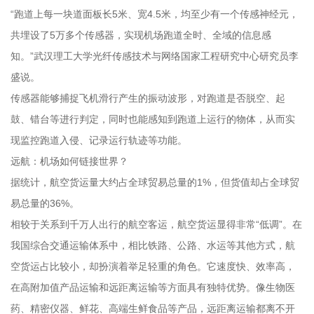
“跑道上每一块道面板长5米、宽4.5米，均至少有一个传感神经元，
共埋设了5万多个传感器，实现机场跑道全时、全域的信息感
知。”武汉理工大学光纤传感技术与网络国家工程研究中心研究员李
盛说。
传感器能够捕捉飞机滑行产生的振动波形，对跑道是否脱空、起
鼓、错台等进行判定，同时也能感知到跑道上运行的物体，从而实
现监控跑道入侵、记录运行轨迹等功能。
远航：机场如何链接世界？
据统计，航空货运量大约占全球贸易总量的1%，但货值却占全球贸
易总量的36%。
相较于关系到千万人出行的航空客运，航空货运显得非常“低调”。在
我国综合交通运输体系中，相比铁路、公路、水运等其他方式，航
空货运占比较小，却扮演着举足轻重的角色。它速度快、效率高，
在高附加值产品运输和远距离运输等方面具有独特优势。像生物医
药、精密仪器、鲜花、高端生鲜食品等产品，远距离运输都离不开