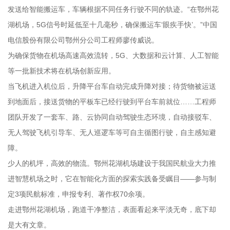
发送给智能搬运车，车辆根据不同任务行驶不同的轨迹。“在鄂州花
湖机场，5G信号时延低至十几毫秒，确保搬运车‘眼疾手快’。”中国
电信股份有限公司鄂州分公司工程师廖传威说。
为确保货物在机场高速高效流转，5G、大数据和云计算、人工智能
等一批新技术将在机场创新应用。
当飞机进入机位后，升降平台车自动完成升降对接；待货物被运送
到地面后，接送货物的平板车已经行驶到平台车前就位……工程师
团队开发了一套车、路、云协同自动驾驶生态环境，自动接驳车、
无人驾驶飞机引导车、无人巡逻车等可自主循图行驶，自主感知避
障。
少人的机坪，高效的物流。鄂州花湖机场建设于我国民航业大力推
进智慧机场之时，它在智能化方面的探索实践备受瞩目——参与制
定3项民航标准，申报专利、著作权70余项。
走进鄂州花湖机场，跑道干净整洁，表面看起来平淡无奇，底下却
是大有文章。