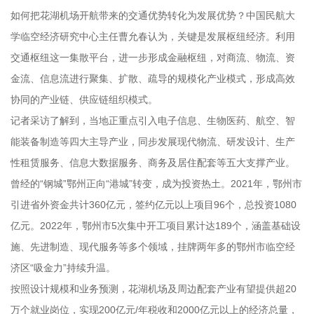
如何把花湖机场开航带来的交通优势转化为发展优势？中国民航大
学临空经济研究中心主任曹允春认为，关键是发展枢纽经济。利用
交通枢纽这一集散平台，进一步形成金融枢纽，对商流、物流、资
金流、信息流进行聚集、扩散、疏导的规模化产业模式，形成高效
协同的产业链、供应链组织模式。
记者采访了解到，当地正重点引入电子信息、生物医药、航空、智
能装备制造等四大主导产业，同步发展现代物流、研发设计、生产
性租赁服务、信息大数据服务、商务及居住配套等五大支撑产业。
曾经的“钢城”鄂州正向“港城”转变，成为投资热土。2021年，鄂州市
引进省外资金共计360亿元，签约亿元以上项目96个，总投资1080
亿元。2022年，鄂州市5次集中开工项目累计达189个，涵盖基础设
施、先进制造、现代服务等多个领域，挂牌两年多的鄂州市临空经
济区“吸金力”持续升温。
按照设计规模和业务预测，花湖机场及周边配套产业有望提供超20
万个就业岗位，实现200亿元/年税收和2000亿元以上的经济总量，