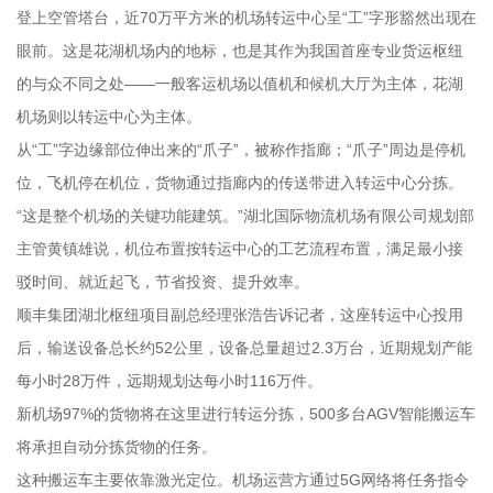
登上空管塔台，近70万平方米的机场转运中心呈“工”字形豁然出现在
眼前。这是花湖机场内的地标，也是其作为我国首座专业货运枢纽
的与众不同之处——一般客运机场以值机和候机大厅为主体，花湖
机场则以转运中心为主体。
从“工”字边缘部位伸出来的“爪子”，被称作指廊；“爪子”周边是停机
位，飞机停在机位，货物通过指廊内的传送带进入转运中心分拣。
“这是整个机场的关键功能建筑。”湖北国际物流机场有限公司规划部
主管黄镇雄说，机位布置按转运中心的工艺流程布置，满足最小接
驳时间、就近起飞，节省投资、提升效率。
顺丰集团湖北枢纽项目副总经理张浩告诉记者，这座转运中心投用
后，输送设备总长约52公里，设备总量超过2.3万台，近期规划产能
每小时28万件，远期规划达每小时116万件。
新机场97%的货物将在这里进行转运分拣，500多台AGV智能搬运车
将承担自动分拣货物的任务。
这种搬运车主要依靠激光定位。机场运营方通过5G网络将任务指令