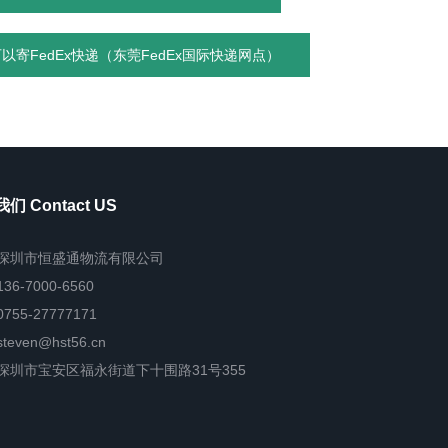
寄FedEx快递（东莞FedEx国际快递网点）
们 Contact US
深圳市恒盛通物流有限公司
136-7000-6560
0755-27777171
steven@hst56.cn
深圳市宝安区福永街道下十围路31号355