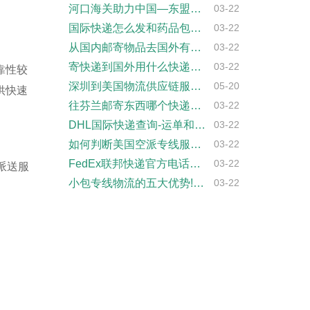
河口海关助力中国―东盟（河口）跨境电商园···
03-22
国际快递怎么发和药品包装要求
03-22
从国内邮寄物品去国外有什么要求?
03-22
寄快递到国外用什么快递好(寄东西到国外用···
03-22
靠性较
深圳到美国物流供应链服务 外贸工厂专属货···
05-20
供快速
往芬兰邮寄东西哪个快递便宜？2025最新···
03-22
DHL国际快递查询-运单和包裹跟踪
03-22
如何判断美国空派专线服务商是否可靠？
03-22
FedEx联邦快递官方电话是多少?(联邦···
03-22
派送服
小包专线物流的五大优势!跨境电商卖家必备···
03-22