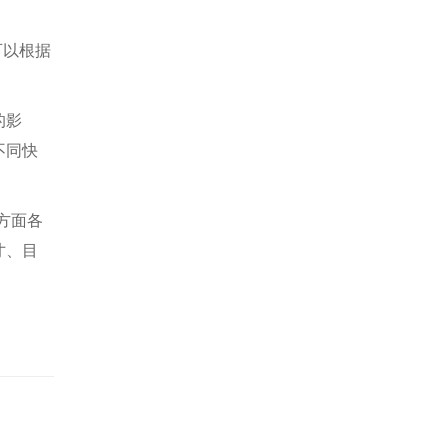
可以根据
的影
不同快
方面各
寸、目