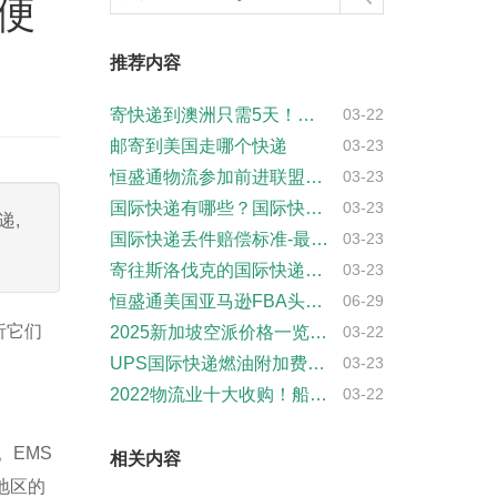
便
推荐内容
寄快递到澳洲只需5天！啥都能寄，丢件包赔···
03-22
邮寄到美国走哪个快递
03-23
恒盛通物流参加前进联盟国际商会第九届理事···
03-23
国际快递有哪些？国际快递推荐
03-23
递,
国际快递丢件赔偿标准-最新规定和赔偿金额
03-23
寄往斯洛伐克的国际快递哪家好？
03-23
恒盛通美国亚马逊FBA头程空派专线价格｜···
06-29
析它们
2025新加坡空派价格一览表-专业新加坡···
03-22
UPS国际快递燃油附加费的计算公式和标准
03-23
2022物流业十大收购！船公司在收购交易···
03-22
。EMS
相关内容
地区的