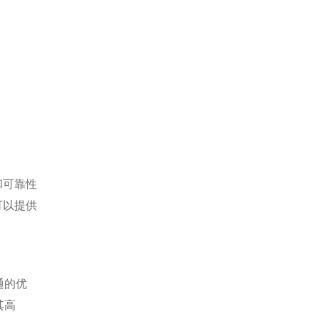
和可靠性
可以提供
通的优
其高