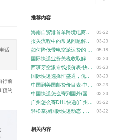
推荐内容
海南自贸港首单跨境电商B2B直接出口货物···
03-22
报关流程中的常见问题解答-报关知识分享
03-23
递电话
如何降低带电空派运费的 6 个实用技巧
05-18
国际快递业务关税收取解释-最新政策解读
03-23
西班牙空派专线报价表-快速精准的空运价格···
03-23
国际快递选择恒盛通，优先排仓，价格2-4···
03-23
自行前
中国到美国邮费价目表-中国到美国快递费大···
03-23
L预约
中国快递怎么寄到国外(国际快递寄件流程)
03-23
广州怎么寄DHL快递(广州DHL快递寄件···
03-22
轻松掌握国际快递动态，UPS全方位查询服···
03-22
相关内容