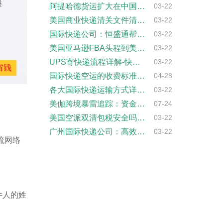
阿提哈德货运扩大在中国和印度的业务，开通···
03-22
美国商业快递清关文件清单-专业清关服务
03-22
国际快递公司：恒盛通帮您实现全球快运梦想
03-22
美国亚马逊FBA头程到美国亚马逊物流操作···
03-22
UPS寄快递流程详解-快速准确到达目的地
03-22
国际快递空运的收费标准和海运有什么不同？
04-28
各大国际快递运输方式详细介绍
03-22
美伽跨境暴雷追踪：资金链断裂资不抵债 近···
07-24
美国空派双清包税安全吗？物流风险详解与解···
03-22
广州国际快递公司：高效服务背后的秘密
03-22
流网络
件人的姓