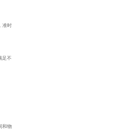
，准时
满足不
间和物