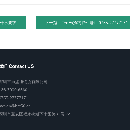
什么要求)
下一篇：FedEx预约取件电话:0755-27777171
们 Contact US
深圳市恒盛通物流有限公司
136-7000-6560
0755-27777171
steven@hst56.cn
深圳市宝安区福永街道下十围路31号355