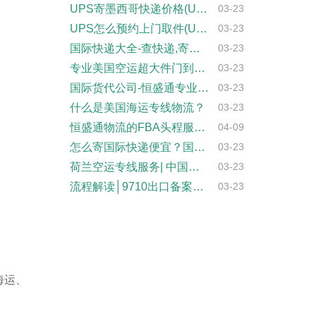
UPS寄墨西哥快递价格(UPS发墨西哥多···
03-23
UPS怎么预约上门取件(UPS如何在线预···
03-23
国际快递大全-查快递,寄快递,找恒盛通物···
03-23
专业美国空运超大件门到门快递
03-23
国际货代公司-恒盛通专业的全球物流解决方···
03-23
什么是美国海运专线物流？
03-23
恒盛通物流的FBA头程服务的运输时效怎么···
04-09
怎么寄国际快递便宜？国际快递寄件指南
03-23
荷兰空运专线服务| 中国到荷兰快递| 中···
03-23
流程解读│9710出口备案、申报、退税全···
03-23
海运、