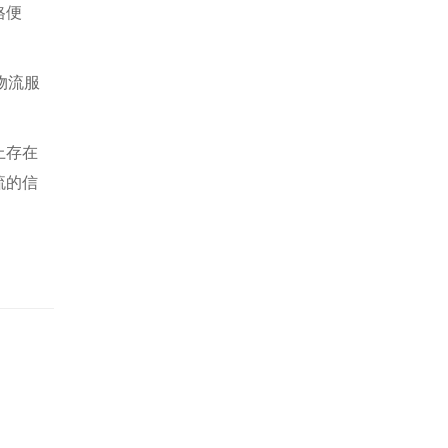
格便
物流服
上存在
流的信