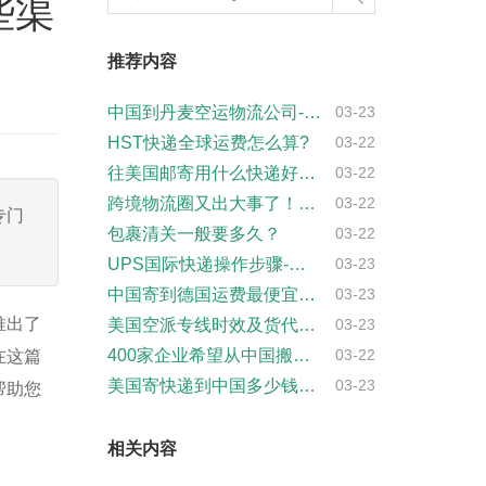
些渠
推荐内容
中国到丹麦空运物流公司-专业快捷的物流服···
03-23
HST快递全球运费怎么算?
03-22
往美国邮寄用什么快递好？-专业快递服务推···
03-22
跨境物流圈又出大事了！事发地在欧洲
03-22
专门
包裹清关一般要多久？
03-22
UPS国际快递操作步骤-详细指南
03-23
中国寄到德国运费最便宜的是什么快递公司
03-23
推出了
美国空派专线时效及货代选择攻略
03-23
400家企业希望从中国搬到墨西哥，墨西哥···
在这篇
03-22
美国寄快递到中国多少钱？-最新价格查询
03-23
帮助您
相关内容