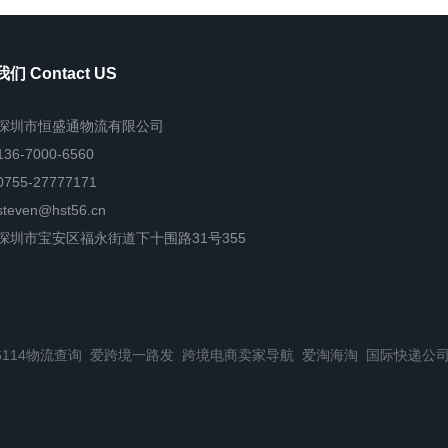
们 Contact US
深圳市恒盛通物流有限公司
136-7000-6560
0755-27777171
steven@hst56.cn
深圳市宝安区福永街道下十围路31号355
6114物流查询
爱跨境一路发
跨境电商卖家导航
爱淘海淘
国际快递公