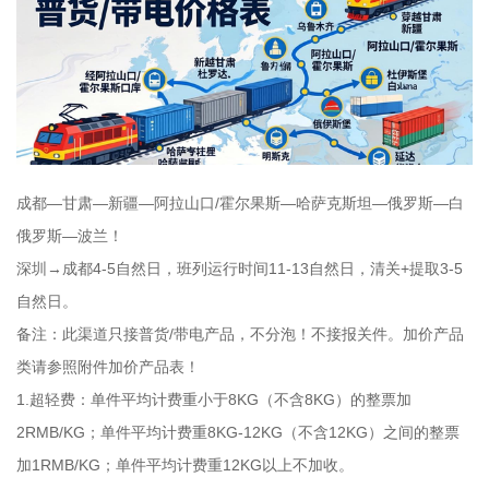
成都—甘肃—新疆—阿拉山口/霍尔果斯—哈萨克斯坦—俄罗斯—白
俄罗斯—波兰！
深圳→成都4-5自然日，班列运行时间11-13自然日，清关+提取3-5
自然日。
备注：此渠道只接普货/带电产品，不分泡！不接报关件。加价产品
类请参照附件加价产品表！
1.超轻费：单件平均计费重小于8KG（不含8KG）的整票加
2RMB/KG；单件平均计费重8KG-12KG（不含12KG）之间的整票
加1RMB/KG；单件平均计费重12KG以上不加收。