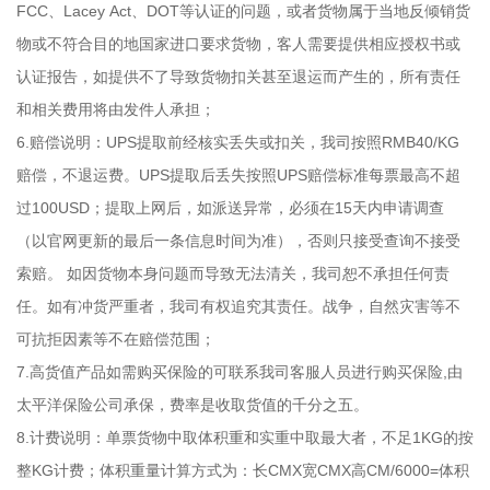
FCC、Lacey Act、DOT等认证的问题，或者货物属于当地反倾销货
物或不符合目的地国家进口要求货物，客人需要提供相应授权书或
认证报告，如提供不了导致货物扣关甚至退运而产生的，所有责任
和相关费用将由发件人承担；
6.赔偿说明：UPS提取前经核实丢失或扣关，我司按照RMB40/KG
赔偿，不退运费。UPS提取后丢失按照UPS赔偿标准每票最高不超
过100USD；提取上网后，如派送异常，必须在15天内申请调查
（以官网更新的最后一条信息时间为准），否则只接受查询不接受
索赔。 如因货物本身问题而导致无法清关，我司恕不承担任何责
任。如有冲货严重者，我司有权追究其责任。战争，自然灾害等不
可抗拒因素等不在赔偿范围；
7.高货值产品如需购买保险的可联系我司客服人员进行购买保险,由
太平洋保险公司承保，费率是收取货值的千分之五。
8.计费说明：单票货物中取体积重和实重中取最大者，不足1KG的按
整KG计费；体积重量计算方式为：长CMX宽CMX高CM/6000=体积