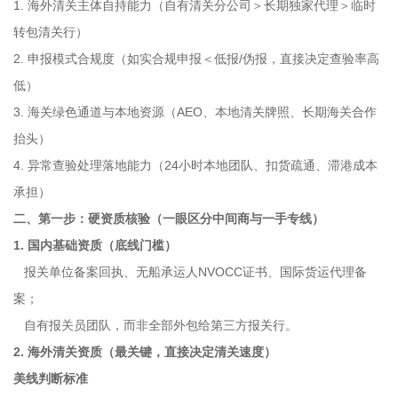
1. 海外清关主体自持能力（自有清关分公司＞长期独家代理＞临时
转包清关行）
2. 申报模式合规度（如实合规申报＜低报/伪报，直接决定查验率高
低）
3. 海关绿色通道与本地资源（AEO、本地清关牌照、长期海关合作
抬头）
4. 异常查验处理落地能力（24小时本地团队、扣货疏通、滞港成本
承担）
二、第一步：硬资质核验（一眼区分中间商与一手专线）
1. 国内基础资质（底线门槛）
报关单位备案回执、无船承运人NVOCC证书、国际货运代理备
案；
自有报关员团队，而非全部外包给第三方报关行。
2. 海外清关资质（最关键，直接决定清关速度）
美线判断标准