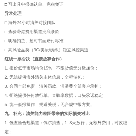
□ 可出具申报确认单、完税凭证
异常处理
□ 海外24小时清关对接团队
□ 查验滞港费用渠道兜底条款
□ 明确扣货、超时书面赔付标准
□ 高风险品类（3C/美妆/纺织）独立风控渠道
红线一票否决（直接放弃合作）
1. 报价低于市场均价15%，不限货值无分级加价；
2. 无法提供海外清关主体信息，全程转包；
3. 合同全部免责，清关罚款、滞港费全部客户承担；
4. 拒绝提供任何放行单、查验率数据，口头承诺稳定；
5. 统一低报操作，规避关税，无合规申报方案。
九、补充：清关能力差距带来的实际损失对比
1. 低查验合规渠道：偶尔抽查，1–3天放行，无额外费用，时效稳
定；