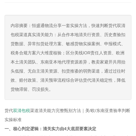
内容摘要：恒盛通物流分享一套实操方法，快速判断货代双清
包税渠道真实清关能力：从合作本地清关行资质、历史查验扣
货数据、异常扣货处理方案、敏感货物实操案例、申报模式、
税务合规方案六大维度核验；区分美线IOR责任人资质、欧洲
本土清关团队、东南亚本地代理资源差异，教卖家避开共用抬
头低报、无自主清关资源、扣货推诿的弱势渠道，通过过往时
效、赔付政策、清关预审流程综合评估货代清关稳定性，降低
货物滞留、罚没损失。
货代
双清包税
渠道清关能力完整甄别方法｜美/欧/东南亚查验率判断
实操标准
一、核心判定逻辑：清关实力由4大底层要素决定