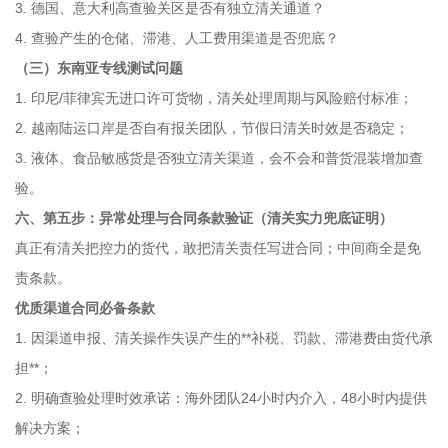
3. 德国、意大利高查验关区是否有独立清关通道？
4. 查验产生的仓储、滞港、人工费用渠道是否兜底？
（三）东南亚专线测试问题
1. 印尼/菲律宾无进口许可货物，清关处理周期与风险赔付标准；
2. 越南陆运口岸是否自有报关团队，节假日清关时效是否稳定；
3. 液体、食品敏感货是否独立清关渠道，会不会和普货混装增加查
验。
六、第五步：异常处理与合同条款验证（清关实力兜底证明）
真正有清关把控力的货代，敢把清关责任写进合同；中间商全是免
责条款。
优质渠道合同必备条款
1. 因渠道申报、清关操作失误产生的**补税、罚款、滞港费由货代承
担**；
2. 明确查验处理时效承诺：海外团队24小时内介入，48小时内提供
解决方案；