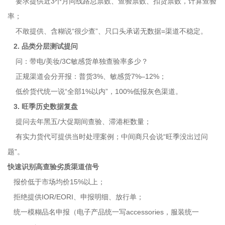
要求提供近3个月同线路总票数、查验票数、扣货票数，计算查验
率；
不敢提供、含糊说“很少查”、只口头承诺无数据=渠道不稳定。
2. 品类分层测试提问
问：带电/美妆/3C敏感货单独查验率多少？
正规渠道会分开报：普货3%、敏感货7%–12%；
低价货代统一说“全部1%以内”，100%低报灰色渠道。
3. 旺季历史数据复盘
提问去年黑五/大促期间查验、滞港柜数量；
有实力货代可提供当时处理案例；中间商只会说“旺季没出过问
题”。
快速识别高查验劣质渠道信号
报价低于市场均价15%以上；
拒绝提供IOR/EORI、申报明细、放行单；
统一模糊品名申报（电子产品统一写accessories，服装统一