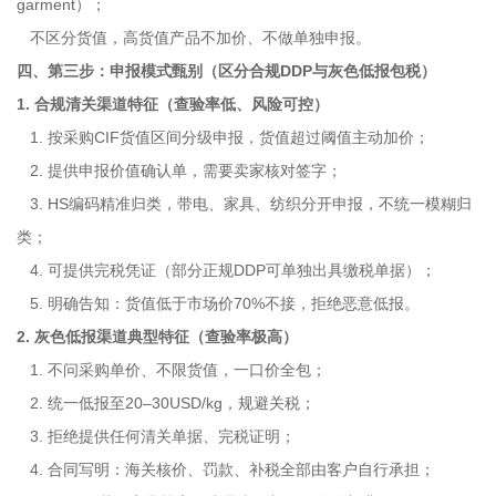
garment）；
不区分货值，高货值产品不加价、不做单独申报。
四、第三步：申报模式甄别（区分合规DDP与灰色低报包税）
1. 合规清关渠道特征（查验率低、风险可控）
1. 按采购CIF货值区间分级申报，货值超过阈值主动加价；
2. 提供申报价值确认单，需要卖家核对签字；
3. HS编码精准归类，带电、家具、纺织分开申报，不统一模糊归
类；
4. 可提供完税凭证（部分正规DDP可单独出具缴税单据）；
5. 明确告知：货值低于市场价70%不接，拒绝恶意低报。
2. 灰色低报渠道典型特征（查验率极高）
1. 不问采购单价、不限货值，一口价全包；
2. 统一低报至20–30USD/kg，规避关税；
3. 拒绝提供任何清关单据、完税证明；
4. 合同写明：海关核价、罚款、补税全部由客户自行承担；