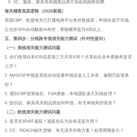
5. 3C、服装、家具等高稽查品类不加收风险附加费。
海关稽查底层逻辑（2026新规）
美国CBP、欧盟海关已打通电商平台售价数据库，申报价低于市场
公允价30%自动触发AI布控，查验概率提升4倍以上。
五、第四步：分线路专项清关能力测试（针对性提问）
（一）美线清关能力测试问题
1. 你们使用自有IOR还是第三方共享IOR？共享抬头全年查验率是否
上浮？
2. AMS/ISF申报是系统自动批量申报还是人工补录，逾期罚款谁承
担？
3. 遇到CBP逆算核价、FDA查验，本地团队多久到场处理？
4. 纺织品、家具高关税品类如何申报，有无单独风控渠道？
（二）欧线清关能力测试问题
1. 是否支持VAT递延？递延抬头为自有还是共用？
2. CE、REACH缺失货物，有无清关补救方案？处理周期多久？