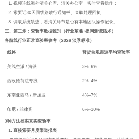
1. 视频连线海外清关仓库、清关办公室，实时查看操作；
2. 索要近30天同线路放行通知书、查验处理回执；
3. 调取系统轨迹，看清关环节是否有本地团队操作记录。
三、第二步：查验率数据甄别（行业基准+提问测谎话术）
各航线行业正常查验率参考（2026 淡季标准）
线路
普货合规渠道平均查验率
美线空派 / 海派
3%–6%
西欧德荷法专线
2%–4%
东南亚西马 / 新加坡
4%–7%
印尼 / 菲律宾
6%–10%
3种方法核实真实查验率
1. 直接索要月度渠道报表