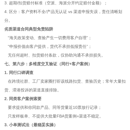
3. 超期/扣货赔付标准（空派、海派分开约定赔付金额）；
4. 区分：客户资料不全/产品无认证 vs 渠道申报失误，责任清晰划
分。
劣质渠道合同典型免责陷阱
“海关政策变动、查验产生一切费用客户自理”；
“申报价值由客户提供，货代不承担低报责任”；
无任何超时、扣货赔付条款，仅协助沟通不承担损失。
七、第六步：多维度交叉验证（同行+客户案例）
1. 同行口碑调查
在跨境社群、工厂卖家圈打听该线路扣货、查验历史；常年大量扣
货、滞港投诉的渠道直接排除。
2. 同类客户案例索要
要求提供和你同款产品、同等货量近10票放行记录；
只发样板单、不提供大批量FBA货案例=渠道不稳定。
3. 小单测试法（最稳妥实操）