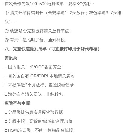
首次合作先发100–500kg测试单，观察3个指标：
① 清关环节停留时长（合规渠道1–2天放行；灰色渠道3–7天排
队）；
② 轨迹是否完整披露清关放行节点；
③ 有无中途临时加价、通知补税。
八、完整快速甄别清单（可直接打印用于货代考核）
资质类
□ 国内报关、NVOCC备案齐全
□ 目的国自有IOR/EORI/本地清关牌照
□ 可提供近3个月放行、查验脱敏记录
□ 海外自有清关团队，非纯转包
查验率与申报
□ 分品类提供真实月度查验数据
□ 分级申报，高货值/敏感货合理加价
□ HS精准归类，不统一模糊品名低报