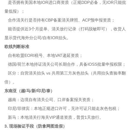
是否拥有美国本地IOR进口商资质（正规DDP必备，无IOR只能批
量低报）；
合作清关行是否持有CBP备案清关牌照、ACP预申报资质；
能否提供近3个月提单、清关放行记录（打码脱敏即可），收货人
显示货代海外分公司/自有IOR抬头。
欧线判断标准
自有欧盟EORI税号、本地VAT递延资质；
德国/荷兰本地持证清关公司长期合作，具备IOSS批量申报权限；
区分：自营清关抬头 vs 共用第三方灰色抬头（共用抬头查验率翻
倍）。
东南亚（越/马/新/印尼/泰）
越南：边境自有清关公司、口岸备案报关资质；
印尼/菲律宾：本地正规进口许可，无许可证只能走灰色包税；
新马：本地清关行海关VIP通道资质，普货1天放行。
3. 现场验证手段（防拿网图造假）