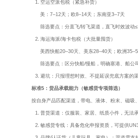
1. 空运空派包税（紧急补货）
美：7–12天；欧8–14天；东南亚3–7天
筛选要点：分直飞/转飞渠道，直飞时效波动≤
2. 海运海派/海卡包税（大批量囤货）
美西快船20–30天、美东28–40天；欧洲35–5
筛选要点：区分快船/慢船，明确塞港、船公
3. 避坑：只报理想时效、不提延误兜底方案的渠道
标准5：货品承载能力（敏感货专项筛选）
按自身产品匹配渠道，带电、液体、粉末、磁吸
1. 普货渠道：仅服装、家居、纸质小件，无法
2. 敏感货专线：具备危化申报资质，可提供UN3
3. 品牌/认证货（儿童玩具、家电）：渠道需支