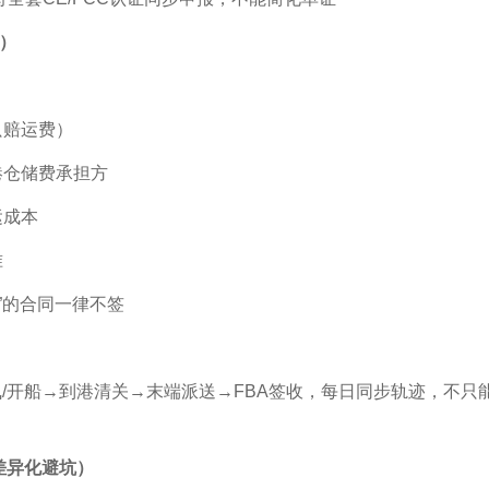
）
只赔运费）
港仓储费承担方
运成本
准
”的合同一律不签
开船→到港清关→末端派送→FBA签收，每日同步轨迹，不只
差异化避坑）