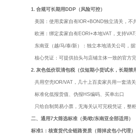
1. 合规可长期用DDP（风险可控）
美国：使用卖家自有IOR+BOND独立清关，不
欧洲：绑定卖家自有EORI+本地VAT，支持VA
东南亚（越/马/泰/新）：独立本地清关公司，据
核心凭证：可提供抬头与店铺主体一致的官方完
2. 灰色低价双清包税（仅短期小货试水，长期禁
共用空壳IOR/VAT，几十上百卖家共用一套清
标准化低报货值、伪报HS编码、买单出口
只给自制简易小票，无海关认可完税凭证，整柜
二、通用7大筛选标准（美/欧/东南亚全部适用）
标准1：核查货代全链路资质（筛掉皮包小代理）