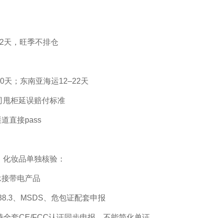
2天，旺季不排仓
0天；东南亚海运12–22天
司甩柜延误赔付标准
直接pass
、化妆品单独核验：
承接带电产品
8.3、MSDS、危包证配套申报
持全套CE/FCC认证同步申报，不能简化单证