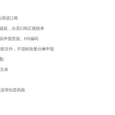
共用进口商
T递延，出具C88正规税单
实申报货值、HS编码
税文件，不混柜批量分摊申报
用）
关主体
连带扣货风险