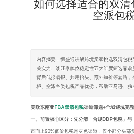
如何选择适合的双清
空派包
内容摘要：恒盛通讲解跨境卖家挑选双清包税
关实力、淡旺季舱位稳定性五大维度筛选靠谱
背后低报瞒报、共用抬头、额外加价等套路，分
柜、空派各类包税产品优劣，帮助亚马逊、独
美欧东南亚
FBA双清包税
渠道筛选+全域避坑完
一、前置核心区分：先分清「合规DDP包税」与
市面上90%低价包税是灰色渠道，仅小部分头部