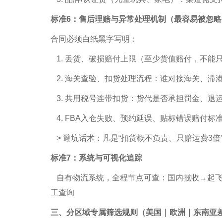
标准6：售后理赔与异常处理机制（最容易被忽略
合同必须白纸黑字写明：
1. 丢货、破损赔付上限（至少货值赔付，不能
2. 海关查验、扣货处理流程：谁对接海关、滞
3. 共用税号连带扣货：货代是否承担罚金、退
4. FBA入仓失败、预约延误、贴标错误赔付标
> 避坑话术：凡是“扣货概不负责、只赔运费3倍
标准7：系统与可视化追踪
自有物流系统，全程节点可查：国内揽收→起飞/
工查询
三、分区域专属筛选规则（美国｜欧洲｜东南亚