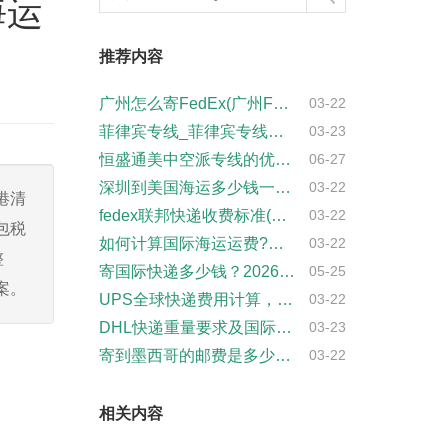
海运
推荐内容
广州怎么寄FedEx(广州FedEx快递···
03-22
菲律宾专线_菲律宾专线物流_深圳到菲律宾···
03-23
恒盛通美中空派专线的优势有哪些？
06-27
深圳到美国海运多少钱一公斤？
03-22
港清
fedex联邦快递收费标准(联邦快递如何···
03-22
包税
如何计算国际海运运费?看完这篇你就懂了！
03-22
整
寄国际快递多少钱？2026最新报价
05-25
案。
UPS全球快递费用计算，免费试算
03-22
DHL快递重量要求及国际运输限制
03-23
寄到墨西哥的邮费是多少?(邮寄墨西哥价格···
03-22
相关内容