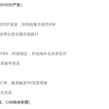
P/IOR严查）
DDP渠道，拒绝批量共用壳IOR
连带扣货全额兜底赔付
BA，时效稳定；外包海外仓容易丢件
查验率更高
订单，极易触发5H深度查验
无兜底
查、C88税单刚需）