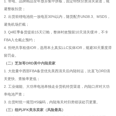
1. 带电、品牌精品全年放弃集中拼板，固定特快分票清关渠道，规
避整板扣货；
2. 出货前锂电池统一放电至30%以内，随货配齐UN38.3、MSDS，
避免机场拦截；
3. Q4旺季备货提前15天订舱，整体时效预留10天清关缓冲，不卡
FBA入仓截止预约；
4. 拒绝共享租借IOR，选用本土真实LLC实体IOR，规避30天重度滞
留罚金。
（二）芝加哥ORD美中内陆卖家
1. 大批量中西部FBA备货优先美西清关后内陆转运，比直飞ORD清
关更快、查验率更低；
2. 工业储能、大功率电池单独走全货机特货渠道，内陆口岸对大功
率电池严查；
3. 出货时统一规范HS编码，内陆海关对归类错误处罚更重。
（三）纽约JFK美东卖家（风险最高）