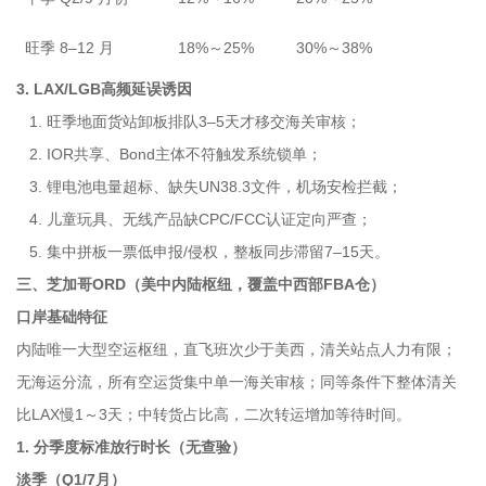
旺季 8–12 月
18%～25%
30%～38%
3. LAX/LGB高频延误诱因
1. 旺季地面货站卸板排队3–5天才移交海关审核；
2. IOR共享、Bond主体不符触发系统锁单；
3. 锂电池电量超标、缺失UN38.3文件，机场安检拦截；
4. 儿童玩具、无线产品缺CPC/FCC认证定向严查；
5. 集中拼板一票低申报/侵权，整板同步滞留7–15天。
三、芝加哥ORD（美中内陆枢纽，覆盖中西部FBA仓）
口岸基础特征
内陆唯一大型空运枢纽，直飞班次少于美西，清关站点人力有限；
无海运分流，所有空运货集中单一海关审核；同等条件下整体清关
比LAX慢1～3天；中转货占比高，二次转运增加等待时间。
1. 分季度标准放行时长（无查验）
淡季（Q1/7月）