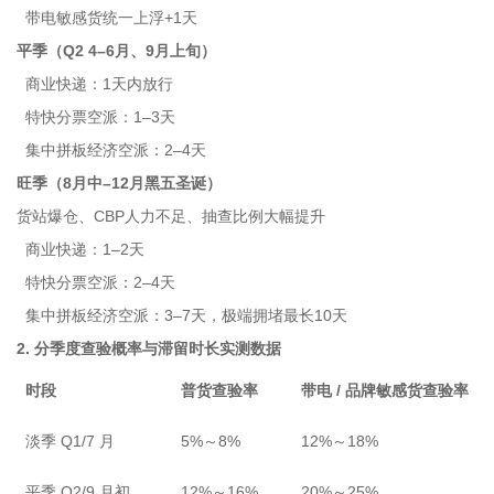
带电敏感货统一上浮+1天
平季（Q2 4–6月、9月上旬）
商业快递：1天内放行
特快分票空派：1–3天
集中拼板经济空派：2–4天
旺季（8月中–12月黑五圣诞）
货站爆仓、CBP人力不足、抽查比例大幅提升
商业快递：1–2天
特快分票空派：2–4天
集中拼板经济空派：3–7天，极端拥堵最长10天
2. 分季度查验概率与滞留时长实测数据
时段
普货查验率
带电 / 品牌敏感货查验率
淡季 Q1/7 月
5%～8%
12%～18%
平季 Q2/9 月初
12%～16%
20%～25%