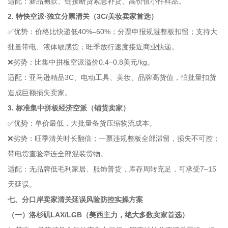
适配：新品测款、链接断货紧急补货、高价值小件样品。
2. 特快空派·独立分票清关（3C/美妆卖家首选）
✅优势：价格比快递低40%–60%；分票申报规避整板扣留；支持大
批量带电、液体敏感货；旺季放行速度接近商业快递。
❌劣势：比集中拼板空派溢价0.4–0.8美元/kg。
适配：亚马逊精品3C、电动工具、美妆、品牌高货值，怕批量扣货
造成巨额损失卖家。
3. 标准集中拼板经济空派（铺货卖家）
✅优势：单价最低，大批量备货压缩物流成本。
❌劣势：旺季清关时长翻倍；一票违规整板全部滞留，损失不可控；
带电货查验牵连全部混装货物。
适配：无品牌低毛利家居、服饰普货，库存周转充足，可承受7–15
天延误。
七、分口岸卖家清关延误风险防控实操方案
（一）洛杉矶LAX/LGB（美西主力，绝大多数卖家首选）