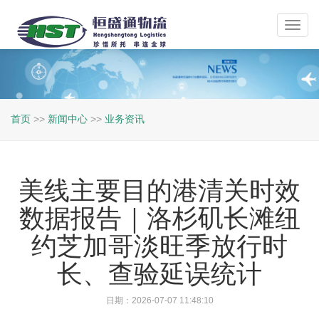
Toggl
navig
首页
>>
新闻中心
>>
业务资讯
美线主要目的港清关时效
数据报告｜洛杉矶长滩纽
约芝加哥淡旺季放行时
长、查验延误统计
日期：2026-07-07 11:48:10