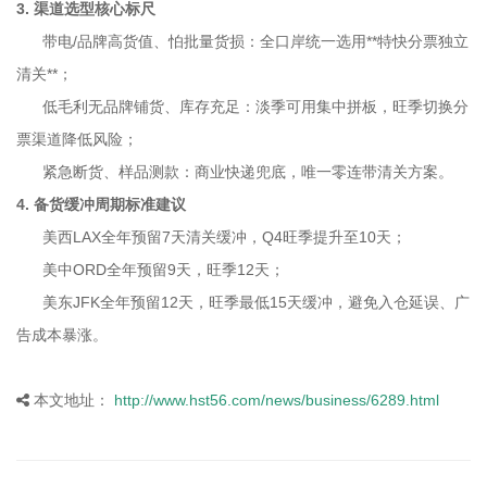
3. 渠道选型核心标尺
带电/品牌高货值、怕批量货损：全口岸统一选用**特快分票独立
清关**；
低毛利无品牌铺货、库存充足：淡季可用集中拼板，旺季切换分
票渠道降低风险；
紧急断货、样品测款：商业快递兜底，唯一零连带清关方案。
4. 备货缓冲周期标准建议
美西LAX全年预留7天清关缓冲，Q4旺季提升至10天；
美中ORD全年预留9天，旺季12天；
美东JFK全年预留12天，旺季最低15天缓冲，避免入仓延误、广
告成本暴涨。
本文地址：
http://www.hst56.com/news/business/6289.html