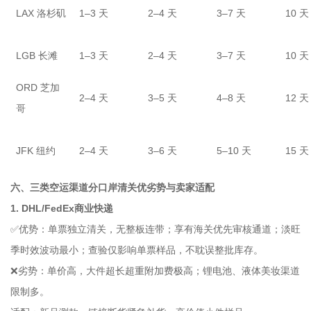
LAX 洛杉矶
1–3 天
2–4 天
3–7 天
10 天
LGB 长滩
1–3 天
2–4 天
3–7 天
10 天
ORD 芝加
2–4 天
3–5 天
4–8 天
12 天
哥
JFK 纽约
2–4 天
3–6 天
5–10 天
15 天
六、三类空运渠道分口岸清关优劣势与卖家适配
1. DHL/FedEx商业快递
✅优势：单票独立清关，无整板连带；享有海关优先审核通道；淡旺
季时效波动最小；查验仅影响单票样品，不耽误整批库存。
❌劣势：单价高，大件超长超重附加费极高；锂电池、液体美妆渠道
限制多。