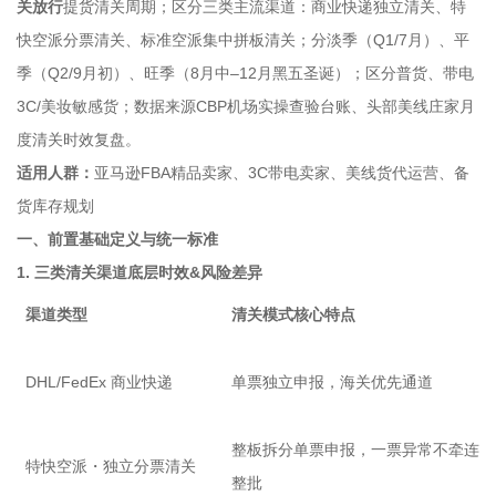
关放行
提货清关周期；区分三类主流渠道：商业快递独立清关、特
快空派分票清关、标准空派集中拼板清关；分淡季（Q1/7月）、平
季（Q2/9月初）、旺季（8月中–12月黑五圣诞）；区分普货、带电
3C/美妆敏感货；数据来源CBP机场实操查验台账、头部美线庄家月
度清关时效复盘。
适用人群：
亚马逊FBA精品卖家、3C带电卖家、美线货代运营、备
货库存规划
一、前置基础定义与统一标准
1. 三类清关渠道底层时效&风险差异
渠道类型
清关模式核心特点
DHL/FedEx 商业快递
单票独立申报，海关优先通道
整板拆分单票申报，一票异常不牵连
特快空派・独立分票清关
整批