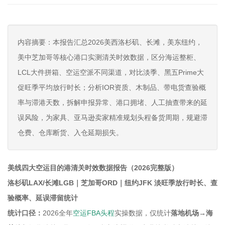
内容摘要：本报告汇总2026美西洛杉矶、长滩，美东纽约，
美中芝加哥等核心港口实测清关时效数据，区分海运整柜、
LCL大件拼箱、空运空派不同渠道，对比淡季、黑五Prime大
促旺季平均放行时长；分析IOR资质、木制品、带电货查验概
率与滞港天数，拆解申报异常、港口拥堵、人工抽查带来的延
误风险，为家具、亚马逊卖家精准规划头程备货周期，规避滞
仓费、仓库断货、入仓延期损失。
美线四大空运目的港清关时效数据报告（2026完整版）
洛杉矶LAX/长滩LGB｜芝加哥ORD｜纽约JFK 淡旺季放行时长、查
验概率、延误滞留统计
统计口径：
2026全年
空运FBA头程
实操数据，仅统计
落地机场→海