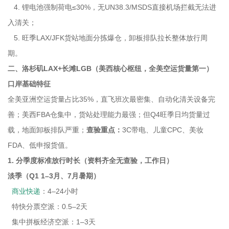
4. 锂电池强制荷电≤30%，无UN38.3/MSDS直接机场拦截无法进
入清关；
5. 旺季LAX/JFK货站地面分拣爆仓，卸板排队拉长整体放行周
期。
二、洛杉矶LAX+长滩LGB（美西核心枢纽，全美空运货量第一）
口岸基础特征
全美亚洲空运货量占比35%，直飞班次最密集、自动化清关设备完
善；美西FBA仓集中，货站处理能力最强；但Q4旺季日均货量过
载，地面卸板排队严重；
查验重点：
3C带电、儿童CPC、美妆
FDA、低申报货值。
1. 分季度标准放行时长（资料齐全无查验，工作日）
淡季（Q1 1–3月、7月暑期）
商业快递
：4–24小时
特快分票空派：0.5–2天
集中拼板经济空派：1–3天