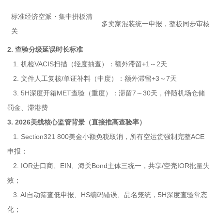
标准经济空派・集中拼板清
多卖家混装统一申报，整板同步审核
关
2. 查验分级延误时长标准
1. 机检VACIS扫描（轻度抽查）：额外滞留+1～2天
2. 文件人工复核/单证补料（中度）：额外滞留+3～7天
3. 5H深度开箱MET查验（重度）：滞留7～30天，伴随机场仓储
罚金、滞港费
3. 2026美线核心监管背景（直接推高查验率）
1. Section321 800美金小额免税取消，所有空运货强制完整ACE
申报；
2. IOR进口商、EIN、海关Bond主体三统一，共享/空壳IOR批量失
效；
3. AI自动筛查低申报、HS编码错误、品名笼统，5H深度查验常态
化；