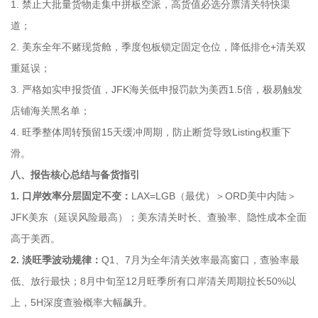
1. 禁止大批量货物走集中拼板空派，高货值必选分票清关特快渠
道；
2. 美东全年不赌现货舱，季度包板锁定固定仓位，降低排仓+清关双
重延误；
3. 严格如实申报货值，JFK海关低申报罚款为美西1.5倍，极易触发
店铺海关黑名单；
4. 旺季整体周转预留15天缓冲周期，防止断货导致Listing权重下
滑。
八、报告核心总结与备货指引
1. 口岸效率分层固定不变：
LAX=LGB（最优）＞ORD美中内陆＞
JFK美东（延误风险最高）；美东清关时长、查验率、隐性成本全面
高于美西。
2. 淡旺季波动规律：
Q1、7月为全年清关效率最高窗口，查验率最
低、放行最快；8月中旬至12月旺季所有口岸清关周期拉长50%以
上，5H深度查验概率大幅飙升。