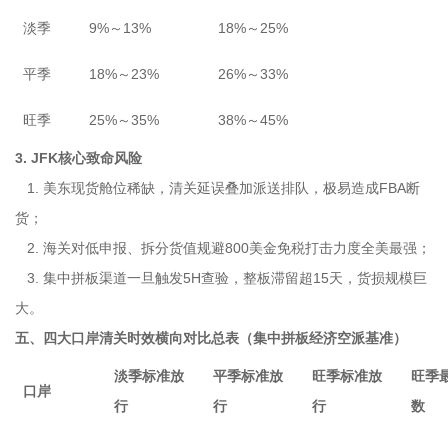
淡季
9%～13%
18%～25%
平季
18%～23%
26%～33%
旺季
25%～35%
38%～45%
3. JFK核心致命风险
1. 美东现货舱位稀缺，清关延误叠加派送排队，极易造成FBA断
货；
2. 海关对低申报、拆分货值规避800美金免税打击力度全美最强；
3. 集中拼板渠道一旦触发5H查验，整板滞留超15天，货损规模巨
大。
五、四大口岸清关时效横向对比总表（集中拼板经济空派基准）
淡季标准放
平季标准放
旺季标准放
旺季
口岸
行
行
行
数