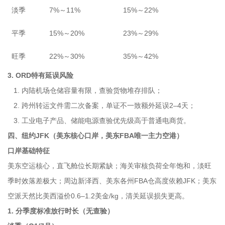
淡季
7%～11%
15%～22%
平季
15%～20%
23%～29%
旺季
22%～30%
35%～42%
3. ORD特有延误风险
1. 内陆机场仓储容量有限，查验货物堆存排队；
2. 跨州转运文件需二次备案，单证不一致额外延误2–4天；
3. 工业电子产品、储能电源查验优先级高于普通电商货。
四、纽约JFK（美东核心口岸，美东FBA唯一主力空港）
口岸基础特征
美东空运核心，直飞舱位长期紧缺；海关审核负荷全年饱和，淡旺
季时效落差极大；周边新泽西、美东各州FBA仓高度依赖JFK；美东
空派天然比美西溢价0.6–1.2美金/kg，清关延误损失更高。
1. 分季度标准放行时长（无查验）