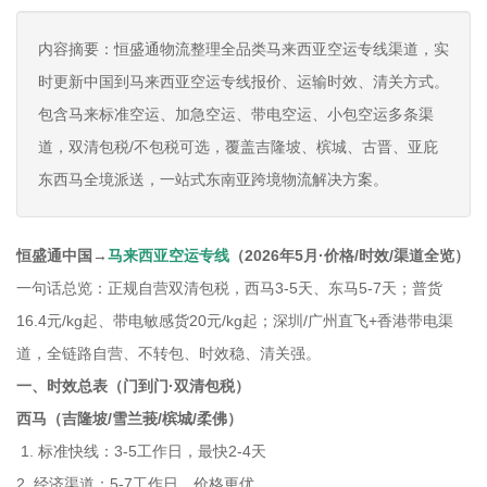
内容摘要：恒盛通物流整理全品类马来西亚空运专线渠道，实
时更新中国到马来西亚空运专线报价、运输时效、清关方式。
包含马来标准空运、加急空运、带电空运、小包空运多条渠
道，双清包税/不包税可选，覆盖吉隆坡、槟城、古晋、亚庇
东西马全境派送，一站式东南亚跨境物流解决方案。
恒盛通中国→
马来西亚空运专线
（2026年5月·价格/时效/渠道全览）
一句话总览：正规自营双清包税，西马3-5天、东马5-7天；普货
16.4元/kg起、带电敏感货20元/kg起；深圳/广州直飞+香港带电渠
道，全链路自营、不转包、时效稳、清关强。
一、时效总表（门到门·双清包税）
西马（吉隆坡/雪兰莪/槟城/柔佛）
1. 标准快线：3-5工作日，最快2-4天
2. 经济渠道：5-7工作日，价格更优