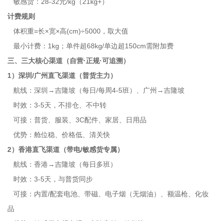
敏感货：28-32元/kg（21kg+）
计费规则
体积重=长×宽×高(cm)÷5000，取大值
最小计费：1kg；单件超68kg/单边超150cm需附加费
三、三大核心渠道（自营·正规·可追溯）
1）深圳/广州直飞渠道（普货主力）
航线：深圳→吉隆坡（每日/每周4-5班）、广州→吉隆坡
时效：3-5天，不排仓、不中转
可接：普货、服装、3C配件、家居、日用品
优势：舱位稳、价格低、清关快
2）香港直飞渠道（带电/敏感货专属）
航线：香港→吉隆坡（每日多班）
时效：3-5天，与普货同步
可接：内置/配套电池、带磁、电子烟（无烟油）、额温枪、化妆
品