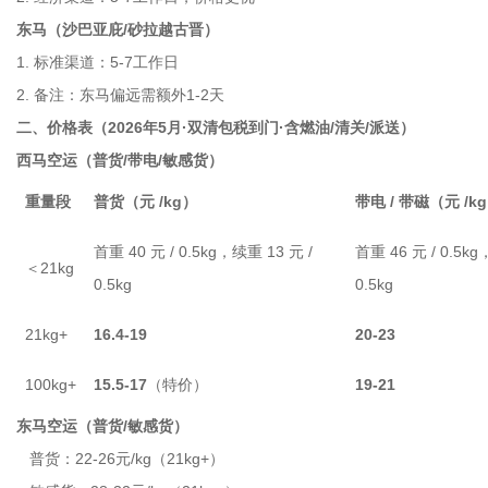
东马（沙巴亚庇/砂拉越古晋）
1. 标准渠道：5-7工作日
2. 备注：东马偏远需额外1-2天
二、价格表（2026年5月·双清包税到门·含燃油/清关/派送）
西马空运（普货/带电/敏感货）
重量段
普货（元 /kg）
带电 / 带磁（元 /k
首重 40 元 / 0.5kg，续重 13 元 /
首重 46 元 / 0.5kg
＜21kg
0.5kg
0.5kg
21kg+
16.4-19
20-23
100kg+
15.5-17
（特价）
19-21
东马空运（普货/敏感货）
普货：22-26元/kg（21kg+）