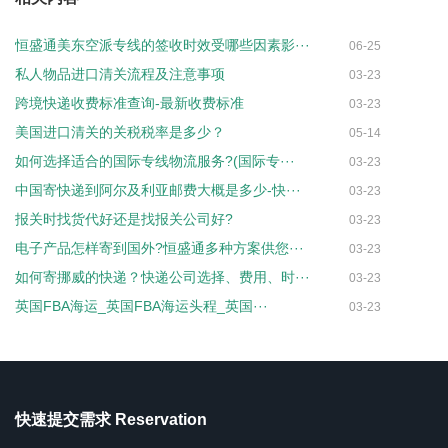
恒盛通美东空派专线的签收时效受哪些因素影···
06-25
私人物品进口清关流程及注意事项
03-23
跨境快递收费标准查询-最新收费标准
03-23
美国进口清关的关税税率是多少？
05-14
如何选择适合的国际专线物流服务?(国际专···
03-23
中国寄快递到阿尔及利亚邮费大概是多少-快···
03-23
报关时找货代好还是找报关公司好?
03-23
电子产品怎样寄到国外?恒盛通多种方案供您···
03-23
如何寄挪威的快递？快递公司选择、费用、时···
03-23
英国FBA海运_英国FBA海运头程_英国···
03-23
快速提交需求 Reservation