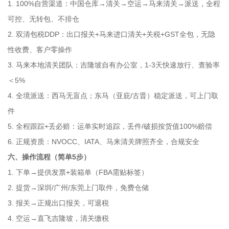
1. 100%自营渠道：中国仓库→清关→空运→马来清关→派送，全程
可控、无转包、不排仓
2. 双清包税DDP：出口报关+马来进口清关+关税+GST全包，无隐
性收费、客户零操作
3. 马来本地清关团队：吉隆坡自有办公室，1-3天快速放行、查验率
＜5%
4. 全境派送：西马无盲点；东马（亚庇/古晋）稳定派送，可上门取
件
5. 全程跟踪+丢必赔：运单实时追踪，丢件/破损按货值100%赔偿
6. 正规资质：NVOCC、IATA、马来清关牌照齐全，合规安全
六、操作流程（简单5步）
1. 下单→提供发票+装箱单（FBA需贴标签）
2. 提货→深圳/广州/东莞上门取件，免费仓储
3. 报关→正规出口报关，可退税
4. 空运→直飞吉隆坡，清关缴税