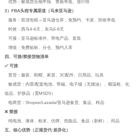
优势：敏感货合规申报、查验率低、放行快
3）FBA头程专属渠道（马来亚马逊）
服务：双清包税→亚马逊仓库，免预约、卡派、拒收率低
时效：西马4-6天，东马6-8天
可接：亚马逊标准件、带电产品、套装
增值：免费贴标、分仓、预约入库
四、可接/禁接货物清单
✅ 可接
普货：服装、鞋帽、家居、3C配件、日用品、玩具
敏感货：内置/配套电池、带磁、电子烟（无烟油）、额温枪、化
妆品、护肤品（需MSDS）
电商货：Shopee/Lazada/亚马逊备货、集运、样品
❌ 禁接
纯电池、液体、粉末、仿牌、危险品、食品（新鲜）、药品
五、核心优势（正规货代·差异化）