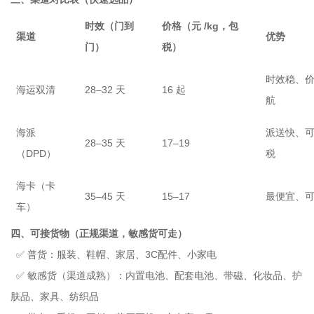
时效（门到
价格（元 /kg，包
渠道
优势
门）
税）
时效稳、
海运双清
28–32 天
16 起
航
海派
派送快、
28–35 天
17–19
（DPD）
税
海卡（卡
35–45 天
15–17
最便宜、
车）
四、可接货物（正规渠道，敏感货可走）
✅ 普货：服装、鞋帽、家居、3C配件、小家电
✅ 敏感货（渠道成熟）：内置电池、配套电池、带磁、化妆品、护
肤品、家具、纺织品