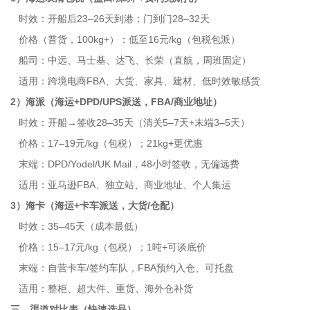
时效：开船后23–26天到港；门到门28–32天
价格（普货，100kg+）：低至16元/kg（包税包派）
船司：中远、马士基、达飞、长荣（直航，周班固定）
适用：跨境电商FBA、大货、家具、建材、低时效敏感货
2）海派（海运+DPD/UPS派送，FBA/商业地址）
时效：开船→签收28–35天（清关5–7天+末端3–5天）
价格：17–19元/kg（包税）；21kg+更优惠
末端：DPD/Yodel/UK Mail，48小时签收，无偏远费
适用：亚马逊FBA、独立站、商业地址、个人集运
3）海卡（海运+卡车派送，大货/仓配）
时效：35–45天（成本最低）
价格：15–17元/kg（包税）；1吨+可谈底价
末端：自营卡车/签约车队，FBA预约入仓、可托盘
适用：整柜、超大件、重货、海外仓补货
三、渠道对比表（快速选品）