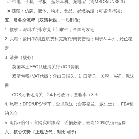
✅ 带电：手机、平板、蓝牙耳机、充电宝（需MSDS/UN38.3）
❌ 违禁：仿牌、液体、粉末、食品、易燃易爆（可咨询特渠）
五、服务全流程（双清包税，一步到位）
1. 揽收：深圳/广州/东莞上门取件；全国可发仓
2. 头程：盐田/深圳直航费利克斯托/南安普顿；周班3–4水，舱位稳
定
3. 清关（核心）
英国本土AEO认证清关行+IOR资质
双清包税+VAT代缴：含出口报关、进口清关、关税、VAT、派送
费
CDS无纸化清关，24小时放行，查验率＜3%
4. 尾程：DPD/UPS/卡车，全境派送（含苏格兰、威尔士），FBA预
约入仓
5. 追踪+赔付：官网实时跟踪；丢损必赔，最高120%货值+运费
六、核心优势（正规货代，对比同行）