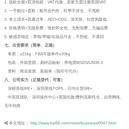
1. 脱欧合规+双清包税：VAT代缴，卖家无需注册英国VAT
2. 一手舱位+直航：船司合约价，旺季不排仓、不甩柜
3. 本土清关+高通过率：AEO+CDS，清关快、扣货风险低
4. 价格透明+无隐形费：报价即全包，无附加费、无偏远费
5. 敏感货稳定：带电/带磁/化妆品可走，不拒收、不退回
七、出货要求（简单、正规）
单票：≥21kg；FBA可接单件≤30kg
包装：外箱坚固，易碎品贴标；带电需MSDS/UN38.3
资料：商业发票、装箱单（我司可代办）
八、公司实力（正规货代，可查）
深耕英线8年+，深圳英线TOP5，日均出货5吨+
中英双团队：深圳操作中心+英国伦敦/费利克斯托仓，自营网络、
无中间商
本文地址：
http://www.hst56.com/news/business/6047.html