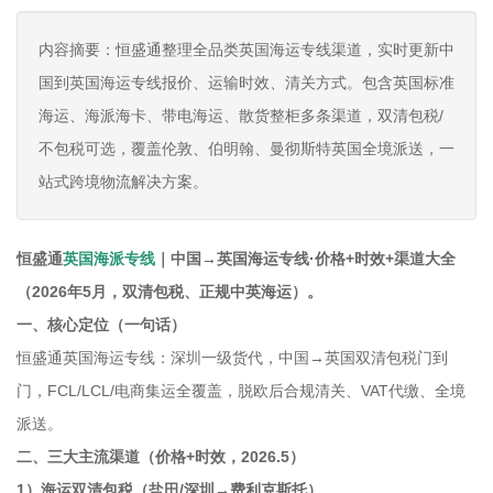
内容摘要：恒盛通整理全品类英国海运专线渠道，实时更新中
国到英国海运专线报价、运输时效、清关方式。包含英国标准
海运、海派海卡、带电海运、散货整柜多条渠道，双清包税/
不包税可选，覆盖伦敦、伯明翰、曼彻斯特英国全境派送，一
站式跨境物流解决方案。
恒盛通
英国海派专线
｜中国→英国海运专线·价格+时效+渠道大全
（2026年5月，双清包税、正规中英海运）。
一、核心定位（一句话）
恒盛通英国海运专线：深圳一级货代，中国→英国双清包税门到
门，FCL/LCL/电商集运全覆盖，脱欧后合规清关、VAT代缴、全境
派送。
二、三大主流渠道（价格+时效，2026.5）
1）海运双清包税（盐田/深圳→费利克斯托）