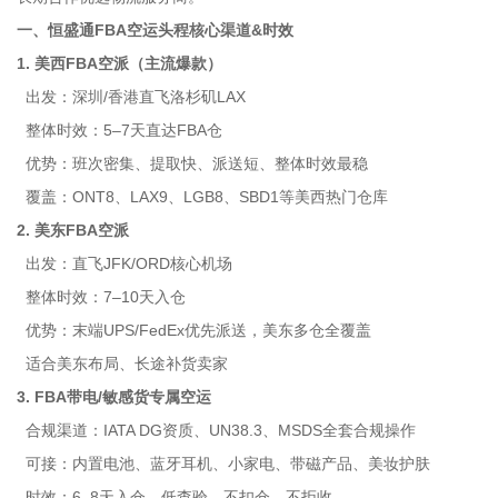
一、恒盛通FBA空运头程核心渠道&时效
1. 美西FBA空派（主流爆款）
出发：深圳/香港直飞洛杉矶LAX
整体时效：5–7天直达FBA仓
优势：班次密集、提取快、派送短、整体时效最稳
覆盖：ONT8、LAX9、LGB8、SBD1等美西热门仓库
2. 美东FBA空派
出发：直飞JFK/ORD核心机场
整体时效：7–10天入仓
优势：末端UPS/FedEx优先派送，美东多仓全覆盖
适合美东布局、长途补货卖家
3. FBA带电/敏感货专属空运
合规渠道：IATA DG资质、UN38.3、MSDS全套合规操作
可接：内置电池、蓝牙耳机、小家电、带磁产品、美妆护肤
时效：6–8天入仓，低查验，不扣仓、不拒收