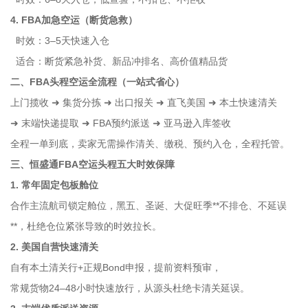
4. FBA加急空运（断货急救）
时效：3–5天快速入仓
适合：断货紧急补货、新品冲排名、高价值精品货
二、FBA头程空运全流程（一站式省心）
上门揽收 ➜ 集货分拣 ➜ 出口报关 ➜ 直飞美国 ➜ 本土快速清关
➜ 末端快递提取 ➜ FBA预约派送 ➜ 亚马逊入库签收
全程一单到底，卖家无需操作清关、缴税、预约入仓，全程托管。
三、恒盛通FBA空运头程五大时效保障
1. 常年固定包板舱位
合作主流航司锁定舱位，黑五、圣诞、大促旺季**不排仓、不延误
**，杜绝仓位紧张导致的时效拉长。
2. 美国自营快速清关
自有本土清关行+正规Bond申报，提前资料预审，
常规货物24–48小时快速放行，从源头杜绝卡清关延误。