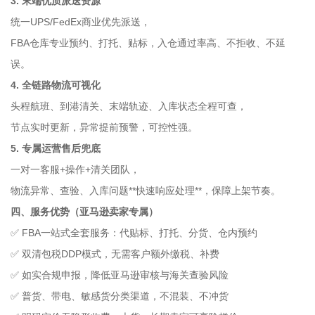
3. 末端优质派送资源
统一UPS/FedEx商业优先派送，
FBA仓库专业预约、打托、贴标，入仓通过率高、不拒收、不延
误。
4. 全链路物流可视化
头程航班、到港清关、末端轨迹、入库状态全程可查，
节点实时更新，异常提前预警，可控性强。
5. 专属运营售后兜底
一对一客服+操作+清关团队，
物流异常、查验、入库问题**快速响应处理**，保障上架节奏。
四、服务优势（亚马逊卖家专属）
✅ FBA一站式全套服务：代贴标、打托、分货、仓内预约
✅ 双清包税DDP模式，无需客户额外缴税、补费
✅ 如实合规申报，降低亚马逊审核与海关查验风险
✅ 普货、带电、敏感货分类渠道，不混装、不冲货