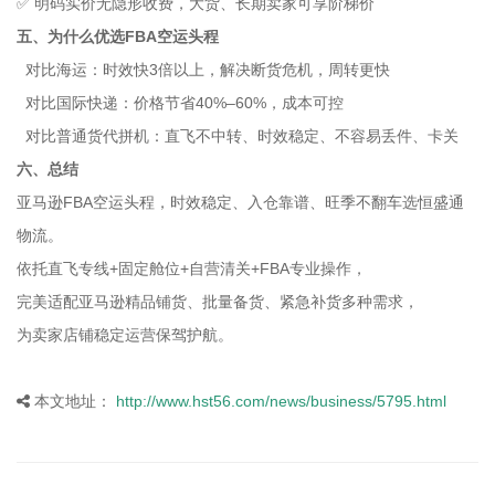
✅ 明码实价无隐形收费，大货、长期卖家可享阶梯价
五、为什么优选FBA空运头程
对比海运：时效快3倍以上，解决断货危机，周转更快
对比国际快递：价格节省40%–60%，成本可控
对比普通货代拼机：直飞不中转、时效稳定、不容易丢件、卡关
六、总结
亚马逊FBA空运头程，时效稳定、入仓靠谱、旺季不翻车选恒盛通
物流。
依托直飞专线+固定舱位+自营清关+FBA专业操作，
完美适配亚马逊精品铺货、批量备货、紧急补货多种需求，
为卖家店铺稳定运营保驾护航。
本文地址：
http://www.hst56.com/news/business/5795.html