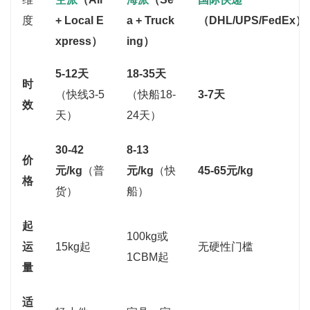
度
+ Local E
a + Truck
（DHL/UPS/FedEx）
xpress）
ing）
5-12天
18-35天
时
（快线3-5
（快船18-
3-7天
效
天）
24天）
30-42
8-13
价
元/kg
‌（普
元/kg
‌（快
45-65元/kg
格
货）
船）
起
100kg或
运
15kg起
无硬性门槛
1CBM起
量
适