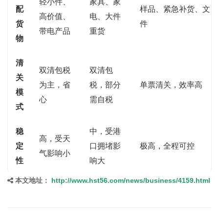
轻小件、
家具、家
配
样品、紧急补货、文
高价值、
电、大件
货
件
带电产品
重货
物
清
双清包税
双清包
关
为主，省
税，部分
单票清关，效率高
模
心
需自税
式
稳
中，受港
高，受天
定
口拥堵影
极高，全程可控
气影响小
性
响大
本文地址：
http://www.hst56.com/news/business/4159.html