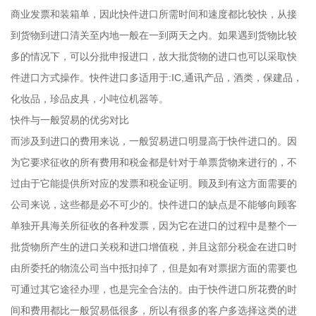
商业发票和装箱单，因此快件进口所需时间和速度都比较快，从接
到货物到进口清关至内地一般在一到两天之内。如果遇到货物比较
多的情况下，可以分批申报进口，故大批货物的进口也可以采取快
件进口方式操作。快件进口多适用于:IC,通讯产品，酒类，保建品，
化妆品，珍品皮具，小吨位机器等。
快件与一般贸易的优劣对比
而涉及到进口的费用来说，一般贸易进口明显高于快件进口的。因
为它要求征收的所有费用和税金都是针对于单票货物来进行的，不
过由于它能提供所对应的发票和税金证明。顾及到有这方面需要的
公司来说，这些都是必不可少的。快件进口的缺点是不能够向顾客
单独开具海关所征收的各种发票，因为它在进口的过程中是整个一
批货物所产生的进口关税和进口增值税，并且这部分税金在进口时
由所委托的物流公司当中抵扣掉了，但是如有对票据方面的需要也
可通过其它途径办理，也是完全合法的。由于快件进口所花费的时
间和费用都比一般贸易低很多，所以有很多的客户多选择这类的进