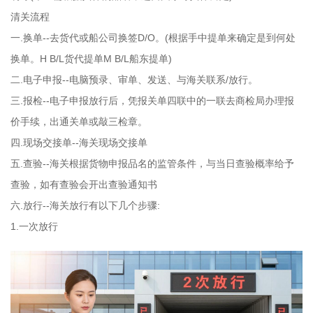
清关流程
一.换单--去货代或船公司换签D/O。(根据手中提单来确定是到何处
换单。H B/L货代提单M B/L船东提单)
二.电子申报--电脑预录、审单、发送、与海关联系/放行。
三.报检--电子申报放行后，凭报关单四联中的一联去商检局办理报
价手续，出通关单或敲三检章。
四.现场交接单--海关现场交接单
五.查验--海关根据货物申报品名的监管条件，与当日查验概率给予
查验，如有查验会开出查验通知书
六.放行--海关放行有以下几个步骤:
1.一次放行