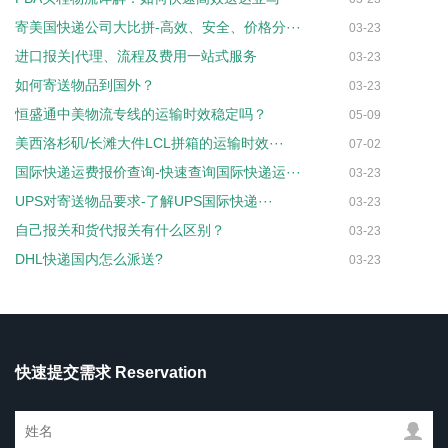
寄美国快递公司大比拼-高效、安全、价格分···
03-23
进口报关|代理、流程及费用一站式服务
03-23
如何寄送物品到国外？
03-23
恒盛通中美物流专线的运输时效稳定吗？
05-09
美西洛杉矶/长滩大件LCL拼箱的运输时效···
07-02
国际快递运费报价查询-快速查询国际快递运···
03-23
UPS对寄送物品要求-了解UPS国际快递···
03-23
自己报关和货代报关有什么区别？
03-23
DHL快递国内怎么派送?
03-23
快速提交需求 Reservation