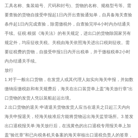
工具名称、集装箱号、尺码和封号)、货物的名称、规格型号等。需
要查验的货物自接受申报起1日内开出查验通知单，自具备海关查验
条件起1日内完成查验，除需缴税外，自查验完毕4小时内办结通关
手续。征税:根据《海关法》的有关规定，进出口的货物除国家另有
规定外，均应征收关税。关税由海关依照海关进出口税则征收。需
要征税费的货物，自接受申报1日内开出税单，并于缴核税单2小时
内办结通关手续。
放行
1.对于一般出口货物，在发货人或其代理人如实向海关申报，并如数
缴纳应缴税款和有关规费后，海关在出口装货单上盖"海关放行章"出
口货物的发货人凭以装船起运出境。
2.出口货物的退关:申请退关货物发货人应当在退关之日起三天内向
海关申报退关，经海关核准后方能将货物运出海关监管场所。3.签发
出口退税报关单:海关放行后，在浅黄色的出口退税专用报关单上加
盖"验讫章"和已向税务机关备案的海关审核出口退税负责人的签章，