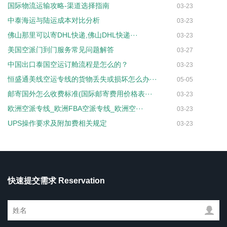
国际物流运输攻略-渠道选择指南
03-23
中泰海运与陆运成本对比分析
03-23
佛山那里可以寄DHL快递,佛山DHL快递···
03-23
美国空派门到门服务常见问题解答
03-27
中国出口泰国空运订舱流程是怎么的？
03-23
恒盛通美线空运专线的货物丢失或损坏怎么办···
05-05
邮寄国外怎么收费标准(国际邮寄费用价格表···
03-23
欧洲空派专线_欧洲FBA空派专线_欧洲空···
03-23
UPS操作要求及附加费相关规定
03-23
快速提交需求 Reservation