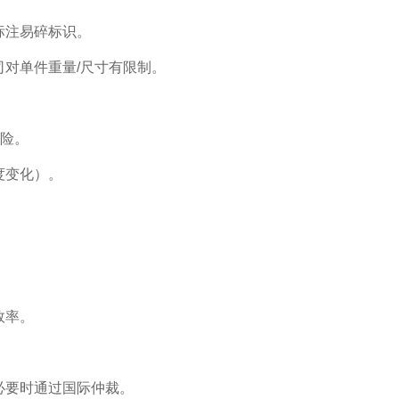
标注易碎标识。
对单件重量/尺寸有限制。
风险。
度变化）。
。
效率。
必要时通过国际仲裁。