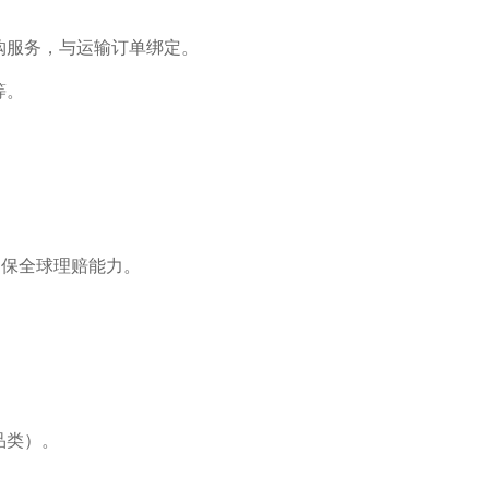
购服务，与运输订单绑定。
等。
确保全球理赔能力。
。
品类）。