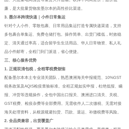
廉，是大批量货物发墨尔本的高性价比渠道。
3. 墨尔本跨境快递｜小件日常集运
针对个人小件、零散包裹、日常用品集运打造专属快递渠道，支持
多包裹合单集运、免费仓储打包。操作简单、出货门槛低，时效稳
定、清关通过率高，适合留学生生活用品、华人日常物资、私人礼
品小件邮寄，全程门到门派送，省心便捷。
三、核心服务优势
1. 正规双清包税，全程零税费烦恼
配备墨尔本本土专业清关团队，熟悉澳洲海关申报规范、10%GST
税务政策及AQIS检疫查验标准。全程正规如实申报，杜绝低报、瞒
报、冲货等违规操作，全包中国出口报关、澳洲进口清关、关税、
GST税费、检疫杂费等全部费用。无需收件人二次缴税、无需对接
海关处理资料，从根源规避扣货、罚款、退运、补缴税费等风险。
2. 全品类兼容，出货覆盖广