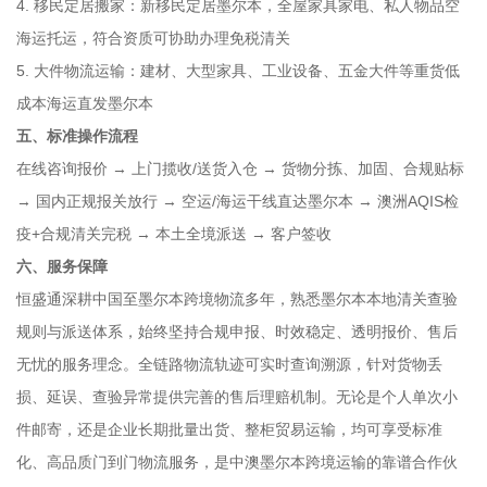
4. 移民定居搬家：新移民定居墨尔本，全屋家具家电、私人物品空
海运托运，符合资质可协助办理免税清关
5. 大件物流运输：建材、大型家具、工业设备、五金大件等重货低
成本海运直发墨尔本
五、标准操作流程
在线咨询报价 → 上门揽收/送货入仓 → 货物分拣、加固、合规贴标
→ 国内正规报关放行 → 空运/海运干线直达墨尔本 → 澳洲AQIS检
疫+合规清关完税 → 本土全境派送 → 客户签收
六、服务保障
恒盛通深耕中国至墨尔本跨境物流多年，熟悉墨尔本本地清关查验
规则与派送体系，始终坚持合规申报、时效稳定、透明报价、售后
无忧的服务理念。全链路物流轨迹可实时查询溯源，针对货物丢
损、延误、查验异常提供完善的售后理赔机制。无论是个人单次小
件邮寄，还是企业长期批量出货、整柜贸易运输，均可享受标准
化、高品质门到门物流服务，是中澳墨尔本跨境运输的靠谱合作伙