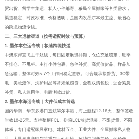
贸出货、留学生集运、私人小件邮寄、移民全屋搬家等各类需求，
渠道稳定、时效标准、价格透明，是国内发墨尔本最主流、最省心
的跨境物流专线。
二、三大运输渠道（按需适配时效与预算）
1. 墨尔本空运专线｜极速跨境快递
中澳东岸直飞主干航线，每日固定航班排期，仓位充足稳定，旺季
不排仓、不甩柜。主打小件包裹、急件补货、高货值货品、样品加
急运输，整体时效5-7个工作日稳定签收。可合规承接普货、3C带
电、美妆液体、洗护用品等常规敏感货，全程双清包税，适合紧急
补货、私人急用件、电商测款出货。
2. 墨尔本海运专线｜大件低成本首选
国内华南、华东多港口直航墨尔本港，海上航程12-16天，整体签收
时效18-25天。支持整柜FCL、拼箱LCL散货混装，不限货量、不限
体积，专门适配家具家电、建材五金、工业大件、全屋搬家私人物
品、大批量电商囤货等重货大件运输。砍掉中间商差价，运价低