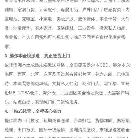
渠道适配性极强，覆盖墨尔本跨境运输全品类需求。普货类：服装
鞋帽、家居百货、五金配件、母婴用品、户外用品；敏感货类：内
置电池、充电宝、小家电、美妆护肤、液体膏体、零食干货；大件
类：沙发床垫、实木家具、卫浴建材、工业设备、搬家私人物品。
商业货、个人自用货均可合规出货，满足不同客户多样化发货需
求。
3. 墨尔本全境派送，真正送货上门
依托澳洲本土成熟末端派送网络，全面覆盖墨尔本CBD、墨尔本东
南区、西区、北区、东区及周边所有近郊片区，包含吉朗、巴拉瑞
特、本迪戈等周边城镇。支持私人住宅、商业门店、写字楼、亚马
逊MEL1/FBA仓库、海外仓、工业园区等全地址派送，无需客户码
头、站点自提，实现纯门到门运输服务。
4. 一站式托管，全程省心省力
提供国内上门揽收、短期免费仓储、合单打包、货物加固、贴标预
处理、出口报关、国际干线运输、澳洲清关缴税、末端派送签收全