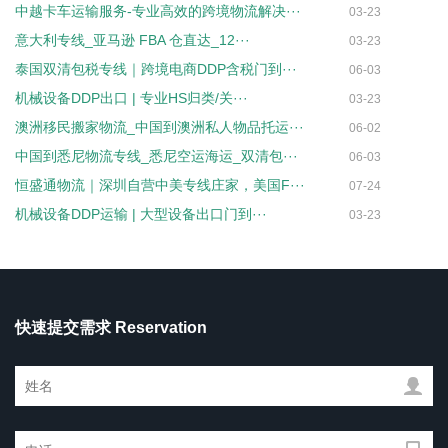
中越卡车运输服务-专业高效的跨境物流解决···
03-23
意大利专线_亚马逊 FBA 仓直达_12···
03-23
泰国双清包税专线｜跨境电商DDP含税门到···
06-03
机械设备DDP出口 | 专业HS归类/关···
03-23
澳洲移民搬家物流_中国到澳洲私人物品托运···
06-02
中国到悉尼物流专线_悉尼空运海运_双清包···
06-03
恒盛通物流｜深圳自营中美专线庄家，美国F···
07-24
机械设备DDP运输 | 大型设备出口门到···
03-23
快速提交需求 Reservation