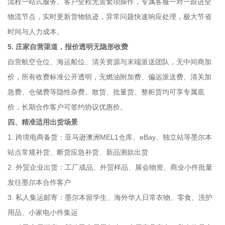
流程一站式服务。客户全程无需繁琐操作，专属客服一对一跟进全
物流节点，实时更新货物轨迹，异常问题快速响应处理，极大节省
时间与人力成本。
5. 庄家自营渠道，报价透明无隐形收费
自营航空仓位、海运船位、清关资源与末端派送团队，无中间商加
价，所有收费标准公开透明，无燃油附加费、偏远派送费、清关加
急费、仓储费等隐性杂费。散货、批量货、整柜货均可享专属底
价，长期合作客户可签约协议优惠价。
四、精准适用出货场景
1. 跨境电商备货：亚马逊澳洲MEL1仓库、eBay、独立站等墨尔本
站点常规补货、断货应急补货、新品测款出货
2. 外贸企业出货：工厂成品、外贸样品、展会物资、商业小件批量
发往墨尔本合作客户
3. 私人集运邮寄：墨尔本留学生、海外华人日常衣物、零食、洗护
用品、小家电小件集运